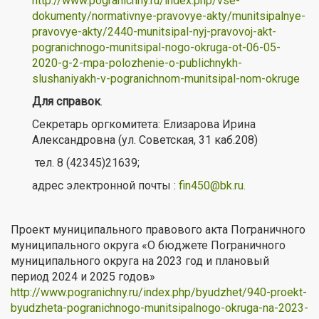
http://www.pogranichny.ru/index.php/vse-
dokumenty/normativnye-pravovye-akty/munitsipalnye-
pravovye-akty/2440-munitsipal-nyj-pravovoj-akt-
pogranichnogo-munitsipal-nogo-okruga-ot-06-05-
2020-g-2-mpa-polozhenie-o-publichnykh-
slushaniyakh-v-pogranichnom-munitsipal-nom-okruge
Для справок
.
Секретарь оргкомитета: Елизарова Ирина
Александровна (ул. Советская, 31 каб.208)
тел. 8 (42345)21639;
адрес электронной почты :
fin450@bk.ru
.
Проект муниципального правового акта Пограничного
муниципального округа «О бюджете Пограничного
муниципального округа на 2023 год и плановый
период 2024 и 2025 годов»
http://www.pogranichny.ru/index.php/byudzhet/940-proekt-
byudzheta-pogranichnogo-munitsipalnogo-okruga-na-2023-