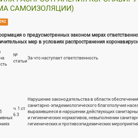
МА САМОИЗОЛЯЦИИ)
092
ормация о предусмотренных законом мерах ответственно
ичительных мер в условиях распространения коронавиру
м
№
на
За что наступает ответственность
статьи
ость
Нарушение законодательства в области обеспечени
санитарно-эпидемиологического благополучия насе
ч. 1.ст.
б
выразившееся в нарушении действующих санитарны
6.3
тивных
и гигиенических нормативов, невыполнении санитар
ниях
гигиенических и противоэпидемических мероприятий