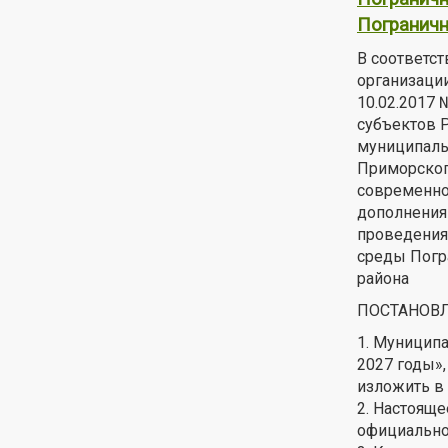
Пограничн
В соответст
организаци
10.02.2017
субъектов 
муниципаль
Приморског
современно
дополнения
проведения
среды Погра
района
ПОСТАНОВЛ
1. Муницип
2027 годы»
изложить в 
2. Настояще
официально