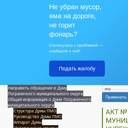
Не убран мусор,
яма на дороге,
не горит
фонарь?
Столкнулись с проблемой —
сообщите о ней!
Подать жалобу
Направить обращение в Думу
апр
Пограничного муниципального округа
Применить
Общая информация о Думе Пограничного
муниципального округа
Структура Думы ПМО
АКТ №
Руководство Думы ПМО
МУНИЦ
Аппарат Думы
Историческая справка