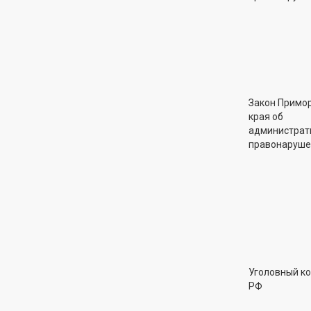
Закон Примо
края об
администрат
правонаруше
Уголовный к
РФ