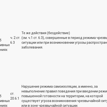
Те же действия (бездействие)
ч. 2.ст.
(см. ч.1 ст. 6.3), совершенные в период режима чрез
б
6.3
ситуации или при возникновении угрозы распростра
тивных
заболевания.
ниях
Нарушение режима самоизоляции, а именно, за
невыполнение правил поведения при введении реж
ст.
б
повышенной готовности на территории, на которой
20.6.1
тивных
существует угроза возникновения чрезвычайной сит
ниях
или в зоне чрезвычайной ситуации.