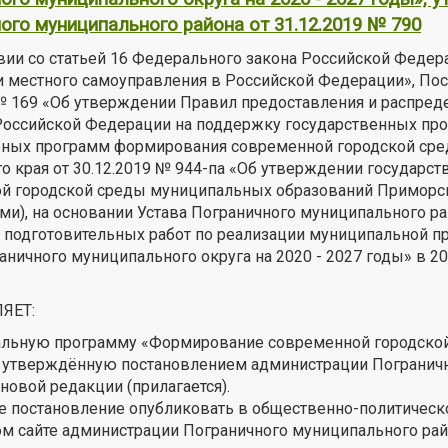
ого муниципального района от 31.12.2019 № 790
вии со статьей 16 Федерального закона Российской Федер
и местного самоуправления в Российской Федерации», По
 № 169 «Об утверждении Правил предоставления и распре
Российской Федерации на поддержку государственных пр
ных программ формирования современной городской сред
о края от 30.12.2019 № 944-па «Об утверждении государ
й городской среды муниципальных образований Приморско
ми), на основании Устава Пограничного муниципального р
 подготовительных работ по реализации муниципальной 
ничного муниципального округа на 2020 - 2027 годы» в 2
ЯЕТ:
альную программу «Формирование современной городской 
, утверждённую постановлением администрации Погранично
новой редакции (прилагается).
е постановление опубликовать в общественно-политическо
м сайте администрации Пограничного муниципального райо