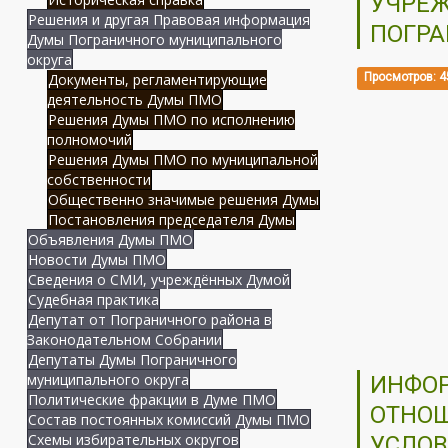
УЧРЕЖ
Решения и другая Правовая информация
ПОГРА
Думы Пограничного муниципального
округа
Документы, регламентирующие
Просмотров: 4
деятельность Думы ПМО
Решения Думы ПМО по исполнению
полномочий
Решения Думы ПМО по муниципальной
собственности
Общественно значимые решения Думы
Постановления председателя Думы
Объявления Думы ПМО
Новости Думы ПМО
Сведения о СМИ, учреждённых Думой
Судебная практика
Депутат от Пограничного района в
Законодательном Собрании
Депутаты Думы Пограничного
муниципального округа
ИНФОР
Политические фракции в Думе ПМО
ОТНОШ
Состав постоянных комиссий Думы ПМО
Схемы избирательных округов
УСЛОВ