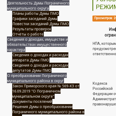
Деятельность Думы Пограничного
РЕЖИ
муниципального округа
Планы работы Думы ПМО
Графики заседаний Думы
Просмотров: 2
Повестки заседаний Думы ПМО
Результаты проверок
Инф
Отчёты о работе
огран
Сведения о доходах, имуществе и
НПА, которы
обязательствах имущественного
предусмотре
характера
ответственн
Сведения о доходах и расходах
аппарата Думы ПМО
Сведения о доходах и расходах
депутатов Думы ПМО
О преобразовании Пограничного
муниципального района в округ
Кодекса
Закон Приморского края № 569-КЗ от
Российской
16.09.2019 "О Пограничном
Федерации о
муниципальном округе"
Администра
Документы поселений
правонаруше
Решения Думы о преобразовании
Пограничного муниципального района в