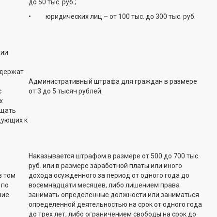
до 50 тыс. руб.;
• юридических лиц – от 100 тыс. до 300 тыс. руб.
рии
одержат
Административный штрафа для граждан в размере
с
от 3 до 5 тысяч рублей.
х
ещать
дующих к
Наказывается штрафом в размере от 500 до 700 тыс.
руб. или в размере заработной платы или иного
в том
дохода осужденного за период от одного года до
 по
восемнадцати месяцев, либо лишением права
ние
занимать определенные должности или заниматься
определенной деятельностью на срок от одного года
до трех лет, либо ограничением свободы на срок до