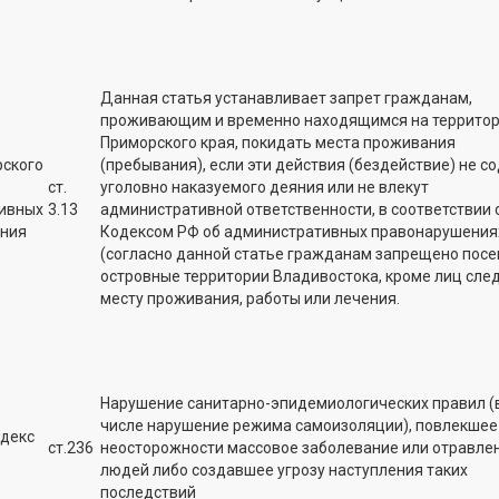
Данная статья устанавливает запрет гражданам,
проживающим и временно находящимся на террито
Приморского края, покидать места проживания
рского
(пребывания), если эти действия (бездействие) не с
ст.
уголовно наказуемого деяния или не влекут
ивных
3.13
административной ответственности, в соответствии 
ния
Кодексом РФ об административных правонарушения
(согласно данной статье гражданам запрещено пос
островные территории Владивостока, кроме лиц сле
месту проживания, работы или лечения.
Нарушение санитарно-эпидемиологических правил (
числе нарушение режима самоизоляции), повлекшее
одекс
ст.236
неосторожности массовое заболевание или отравле
людей либо создавшее угрозу наступления таких
последствий