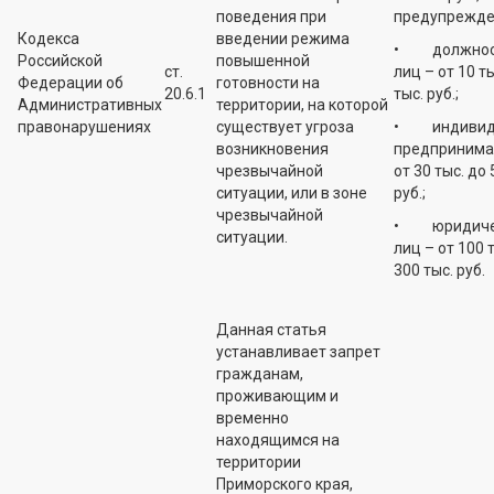
поведения при
предупрежде
Кодекса
введении режима
• должнос
Российской
повышенной
ст.
лиц – от 10 ты
Федерации об
готовности на
20.6.1
тыс. руб.;
Административных
территории, на которой
правонарушениях
существует угроза
• индивид
возникновения
предпринима
чрезвычайной
от 30 тыс. до 
ситуации, или в зоне
руб.;
чрезвычайной
• юридиче
ситуации.
лиц – от 100 
300 тыс. руб.
Данная статья
устанавливает запрет
гражданам,
проживающим и
временно
находящимся на
территории
Приморского края,