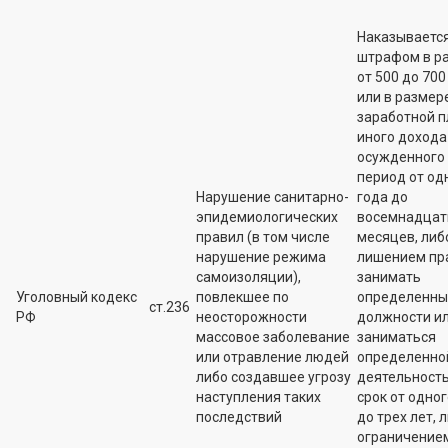
Наказываетс
штрафом в р
от 500 до 700 
или в размер
заработной п
иного дохода
осужденного 
период от од
Нарушение санитарно-
года до
эпидемиологических
восемнадцат
правил (в том числе
месяцев, либ
нарушение режима
лишением пр
самоизоляции),
занимать
Уголовный кодекс
повлекшее по
определенны
ст.236
РФ
неосторожности
должности и
массовое заболевание
заниматься
или отравление людей
определенно
либо создавшее угрозу
деятельност
наступления таких
срок от одног
последствий
до трех лет, 
ограничение