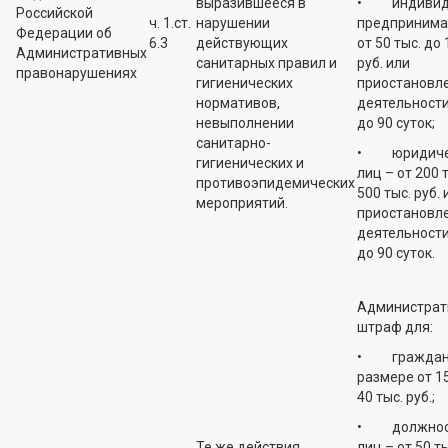
выразившееся в
• индивид
Российской
ч. 1.ст.
нарушении
предпринима
Федерации об
6.3
действующих
от 50 тыс. до 
Административных
санитарных правил и
руб. или
правонарушениях
гигиенических
приостановл
нормативов,
деятельности
невыполнении
до 90 суток;
санитарно-
• юридиче
гигиенических и
лиц – от 200 
противоэпидемических
500 тыс. руб. 
мероприятий.
приостановл
деятельности
до 90 суток.
Администрат
штраф для:
• граждан 
размере от 15
40 тыс. руб.;
• должнос
Те же действия
лиц – от 50 т