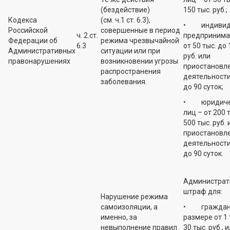
(бездействие)
150 тыс. руб.;
Кодекса
(см. ч.1 ст. 6.3),
• индивид
Российской
совершенные в период
ч. 2.ст.
предпринима
Федерации об
режима чрезвычайной
6.3
от 50 тыс. до 
Административных
ситуации или при
руб. или
правонарушениях
возникновении угрозы
приостановл
распространения
деятельности
заболевания.
до 90 суток;
• юридиче
лиц – от 200 
500 тыс. руб. 
приостановл
деятельности
до 90 суток.
Администрат
штраф для:
Нарушение режима
самоизоляции, а
• граждан 
именно, за
размере от 1 
невыполнение правил
30 тыс. руб., 