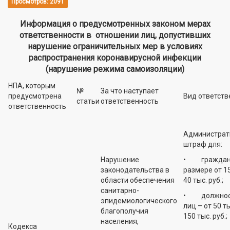
Просмотров: 2091
Информация о предусмотренных законом мерах
ответственности в отношении лиц, допустивших
нарушение ограничительных мер в условиях
распространения коронавирусной инфекции
(нарушение режима самоизоляции)
НПА, которым
№
За что наступает
предусмотрена
Вид ответств
статьи
ответственность
ответственность
Администрат
штраф для:
Нарушение
• граждан 
законодательства в
размере от 15
области обеспечения
40 тыс. руб.;
санитарно-
• должнос
эпидемиологического
лиц – от 50 т
благополучия
150 тыс. руб.;
населения,
Кодекса