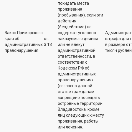
покидать места
проживания
(пребывания), если эти
действия
(бездействие) не
Закон Приморского
содержат уголовно
Администрат
края об
ст.
наказуемого деяния
штрафа для 
административных
3.13
или не влекут
в размере от 
правонарушения
административной
тысяч рублей
ответственности, в
соответствии с
Кодексом РФ об
административных
правонарушениях
(согласно данной
статье гражданам
запрещено посещать
островные территории
Владивостока, кроме
лиц следующих к месту
проживания, работы
или лечения.