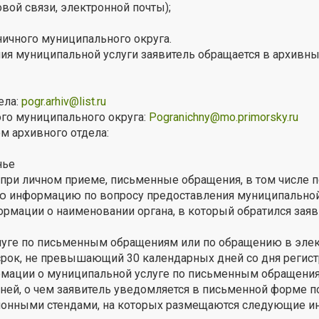
вой связи, электронной почты);
ичного муниципального округа.
 муниципальной услуги заявитель обращается в архивный о
ела:
pogr.arhiv@list.ru
го муниципального округа:
Pogranichny@mo.primorsky.ru
м архивного отдела:
нье
 при личном приеме, письменные обращения, в том числе 
ую информацию по вопросу предоставления муниципальной
рмации о наименовании органа, в который обратился заяви
уге по письменным обращениям или по обращению в элект
в срок, не превышающий 30 календарных дней со дня регис
рмации о муниципальной услуге по письменным обращени
ней, о чем заявитель уведомляется в письменной форме по 
ионными стендами, на которых размещаются следующие 