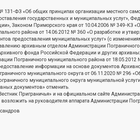
3 № 131-ФЗ «Об общих принципах организации местного са
доставления государственных и муниципальных услуг», Фе
и», Законом Приморского края от 10.04.2006 № 349-КЗ «
льного района от 14.06.2012 № 360 «О разработке и утв
тов предоставления муниципальных услуг» (с изменениям
тавлению архивным отделом Администрации Пограничного
хивного фонда Российской Федерации и других архивных 
рации Пограничного муниципального района от 18.05.2012
редоставление информации на основе документов Архивно
раничного муниципального округа от 06.11.2020 № 296 «
граничного муниципального округа муниципальной услуг
ивных документов» отменить.
«Вестник Приграничья» и на официальном сайте Администр
я возложить на руководителя аппарата Администрации Погр
ксандров