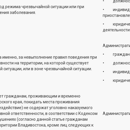
• должностных
ериод режима чрезвычайной ситуации или при
• индивидуал
ения заболевания.
приостановлен
• юридически
деятельности 
Администрати
• граждан – в
 именно, за невыполнение правил поведения при
ности на территории, на которой существует
• должностных
 ситуации, или в зоне чрезвычайной ситуации.
• индивидуал
• юридических
рет гражданам, проживающим и временно
ского края, покидать места проживания
бездействие) не содержат уголовно наказуемого
вной ответственности, в соответствии с Кодексом
Администрати
ушениях (согласно данной статье гражданам
ритории Владивостока, кроме лиц следующих к