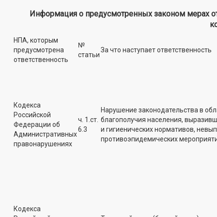
Информация о предусмотренных законом мерах от
к
НПА, которым
№
предусмотрена
За что наступает ответственность
статьи
ответственность
Кодекса
Нарушение законодательства в об
Российской
ч. 1.ст.
благополучия населения, выразив
Федерации об
6.3
и гигиенических нормативов, невы
Административных
противоэпидемических мероприяти
правонарушениях
Кодекса