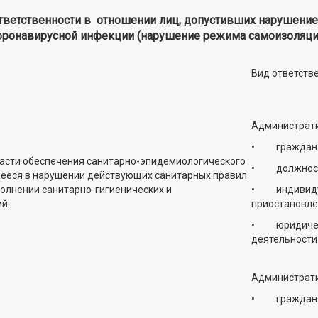
ветственности в отношении лиц, допустивших нарушение 
оронавирусной инфекции (нарушение режима самоизоляци
Вид ответств
Администрати
• граждан – в
ласти обеспечения санитарно-эпидемиологического
• должностных
шееся в нарушении действующих санитарных правил
полнении санитарно-гигиенических и
• индивидуал
й.
приостановлен
• юридически
деятельности 
Администрати
• граждан – в