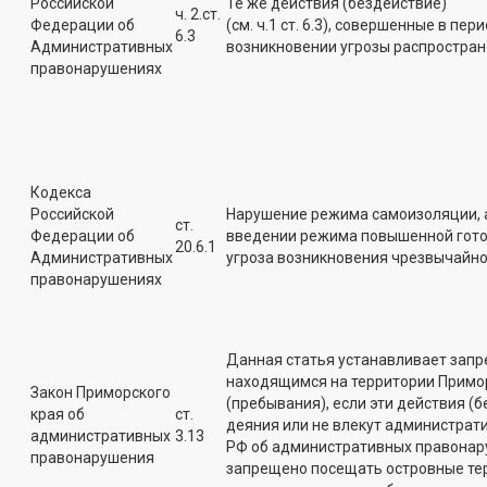
Российской
Те же действия (бездействие)
ч. 2.ст.
Федерации об
(см. ч.1 ст. 6.3), совершенные в п
6.3
Административных
возникновении угрозы распростран
правонарушениях
Кодекса
Российской
Нарушение режима самоизоляции, а
ст.
Федерации об
введении режима повышенной готов
20.6.1
Административных
угроза возникновения чрезвычайной
правонарушениях
Данная статья устанавливает зап
находящимся на территории Примор
Закон Приморского
(пребывания), если эти действия (
края об
ст.
деяния или не влекут администрати
административных
3.13
РФ об административных правонар
правонарушения
запрещено посещать островные тер