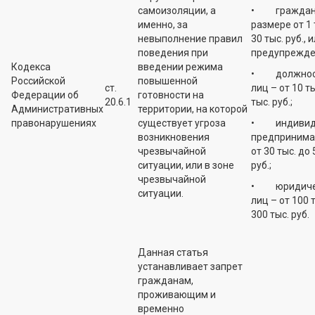
самоизоляции, а
• граждан 
именно, за
размере от 1 
невыполнение правил
30 тыс. руб., 
поведения при
предупрежде
Кодекса
введении режима
• должнос
Российской
повышенной
ст.
лиц – от 10 ты
Федерации об
готовности на
20.6.1
тыс. руб.;
Административных
территории, на которой
правонарушениях
существует угроза
• индивид
возникновения
предпринима
чрезвычайной
от 30 тыс. до 
ситуации, или в зоне
руб.;
чрезвычайной
• юридиче
ситуации.
лиц – от 100 
300 тыс. руб.
Данная статья
устанавливает запрет
гражданам,
проживающим и
временно