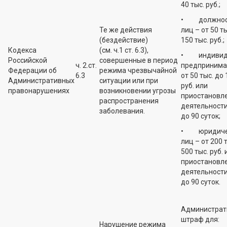
40 тыс. руб.;
• должнос
Те же действия
лиц – от 50 т
(бездействие)
150 тыс. руб.;
Кодекса
(см. ч.1 ст. 6.3),
• индивид
Российской
совершенные в период
ч. 2.ст.
предпринима
Федерации об
режима чрезвычайной
6.3
от 50 тыс. до 
Административных
ситуации или при
руб. или
правонарушениях
возникновении угрозы
приостановл
распространения
деятельности
заболевания.
до 90 суток;
• юридиче
лиц – от 200 
500 тыс. руб. 
приостановл
деятельности
до 90 суток.
Администрат
штраф для:
Нарушение режима