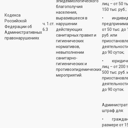
эпидемиологического
лиц – от 50 т
благополучия
150 тыс. руб.;
населения,
Кодекса
выразившееся в
• индивид
Российской
ч. 1.ст.
нарушении
предпринима
Федерации об
6.3
действующих
от 50 тыс. до 
Административных
санитарных правил и
руб. или
правонарушениях
гигиенических
приостановл
нормативов,
деятельности
невыполнении
до 90 суток;
санитарно-
• юридиче
гигиенических и
лиц – от 200 
противоэпидемических
500 тыс. руб. 
мероприятий.
приостановл
деятельности
до 90 суток.
Администрат
штраф для:
• граждан 
размере от 15