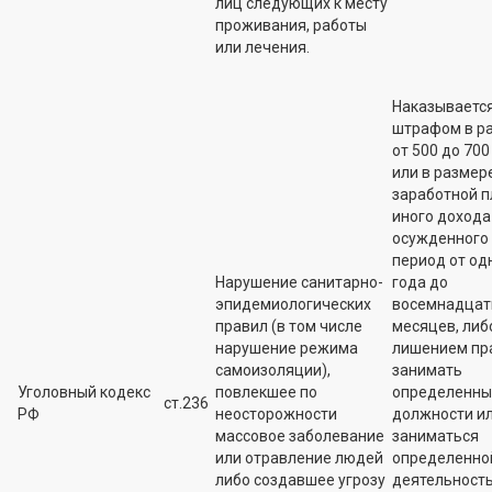
лиц следующих к месту
проживания, работы
или лечения.
Наказываетс
штрафом в р
от 500 до 700 
или в размер
заработной п
иного дохода
осужденного 
период от од
Нарушение санитарно-
года до
эпидемиологических
восемнадцат
правил (в том числе
месяцев, либ
нарушение режима
лишением пр
самоизоляции),
занимать
Уголовный кодекс
повлекшее по
определенны
ст.236
РФ
неосторожности
должности и
массовое заболевание
заниматься
или отравление людей
определенно
либо создавшее угрозу
деятельност