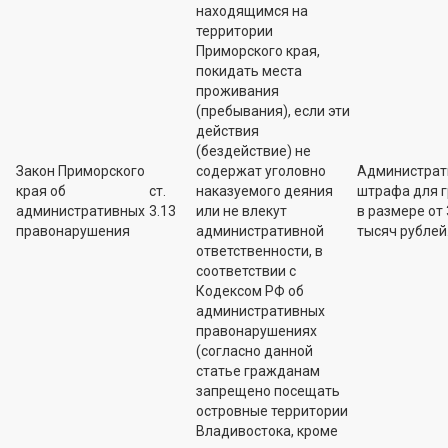
находящимся на
территории
Приморского края,
покидать места
проживания
(пребывания), если эти
действия
(бездействие) не
Закон Приморского
содержат уголовно
Администрат
края об
ст.
наказуемого деяния
штрафа для 
административных
3.13
или не влекут
в размере от 
правонарушения
административной
тысяч рублей
ответственности, в
соответствии с
Кодексом РФ об
административных
правонарушениях
(согласно данной
статье гражданам
запрещено посещать
островные территории
Владивостока, кроме