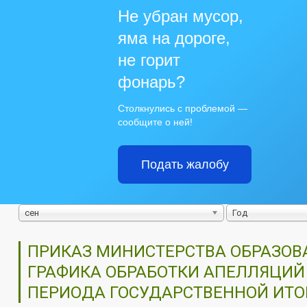
Не убран мусор,
яма на дороге,
не горит
фонарь?
Столкнулись с проблемой —
сообщите о ней!
Подать жалобу
сен
Год
ПРИКАЗ МИНИСТЕРСТВА ОБРАЗОВАН
ГРАФИКА ОБРАБОТКИ АПЕЛЛЯЦИЙ
ПЕРИОДА ГОСУДАРСТВЕННОЙ ИТО