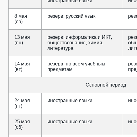
иностранные языки
ино
8 мая
резерв: русский язык
рез
(ср)
13 мая
резерв: информатика и ИКТ,
рез
(пн)
обществознание, химия,
общ
литература
лит
14 мая
резерв: по всем учебным
рез
(вт)
предметам
пре
Основной период
24 мая
иностранные языки
ино
(пт)
25 мая
иностранные языки
ино
(сб)