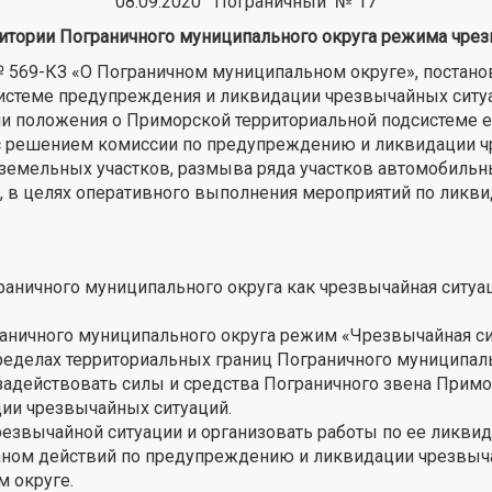
08.09.2020 Пограничный № 17
ритории Пограничного муниципального округа
режима чрез
 № 569-КЗ «О Пограничном муниципальном округе», постан
 системе предупреждения и ликвидации чрезвычайных сит
нии положения о Приморской территориальной подсистеме
 с решением комиссии по предупреждению и ликвидации 
да земельных участков, размыва ряда участков автомобиль
да, в целях оперативного выполнения мероприятий по ликв
аничного муниципального округа как чрезвычайная ситуац
ограничного муниципального округа режим «Чрезвычайная си
ределах территориальных границ Пограничного муниципал
задействовать силы и средства Пограничного звена Прим
ии чрезвычайных ситуаций.
езвычайной ситуации и организовать работы по ее ликвид
аном действий по предупреждению и ликвидации чрезвычай
 округе.