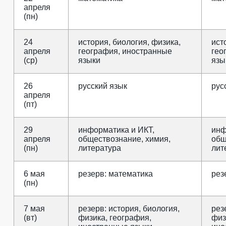
апреля
(пн)
24
история, биология, физика,
ист
апреля
география, иностранные
гео
(ср)
языки
язы
26
русский язык
рус
апреля
(пт)
29
информатика и ИКТ,
инф
апреля
обществознание, химия,
общ
(пн)
литература
лит
6 мая
резерв: математика
рез
(пн)
7 мая
резерв: история, биология,
рез
(вт)
физика, география,
физ