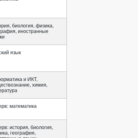
ория, биология, физика,
графия, иностранные
ки
ский язык
орматика и ИКТ,
ествознание, химия,
ература
ерв: математика
ерв: история, биология,
ика, география,