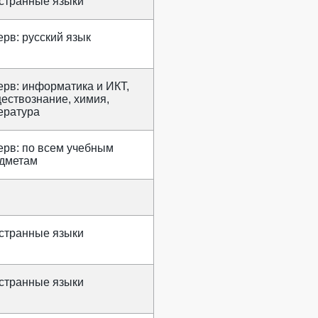
странные языки
ерв: русский язык
ерв: информатика и ИКТ,
ествознание, химия,
ература
ерв: по всем учебным
дметам
странные языки
странные языки