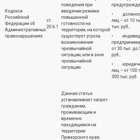
поведения при
предупрежде
Кодекса
введении режима
• должнос
Российской
повышенной
ст.
лиц – от 10 ты
Федерации об
готовности на
20.6.1
тыс. руб.;
Административных
территории, на которой
правонарушениях
существует угроза
• индивид
возникновения
предпринима
чрезвычайной
от 30 тыс. до 
ситуации, или в зоне
руб.;
чрезвычайной
• юридиче
ситуации.
лиц – от 100 
300 тыс. руб.
Данная статья
устанавливает запрет
гражданам,
проживающим и
временно
находящимся на
территории
Приморского края,