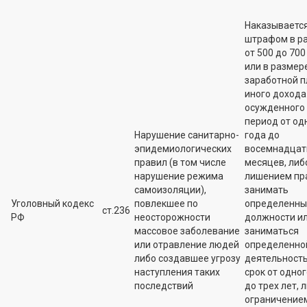
Наказываетс
штрафом в р
от 500 до 700 
или в размер
заработной п
иного дохода
осужденного 
период от од
Нарушение санитарно-
года до
эпидемиологических
восемнадцат
правил (в том числе
месяцев, либ
нарушение режима
лишением пр
самоизоляции),
занимать
Уголовный кодекс
повлекшее по
определенны
ст.236
РФ
неосторожности
должности и
массовое заболевание
заниматься
или отравление людей
определенно
либо создавшее угрозу
деятельност
наступления таких
срок от одног
последствий
до трех лет, 
ограничение