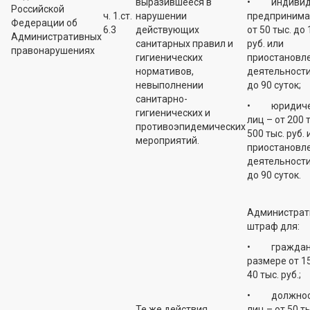
выразившееся в
• индивид
Российской
ч. 1.ст.
нарушении
предпринима
Федерации об
6.3
действующих
от 50 тыс. до 
Административных
санитарных правил и
руб. или
правонарушениях
гигиенических
приостановл
нормативов,
деятельности
невыполнении
до 90 суток;
санитарно-
• юридиче
гигиенических и
лиц – от 200 
противоэпидемических
500 тыс. руб. 
мероприятий.
приостановл
деятельности
до 90 суток.
Администрат
штраф для:
• граждан 
размере от 15
40 тыс. руб.;
• должнос
Те же действия
лиц – от 50 т