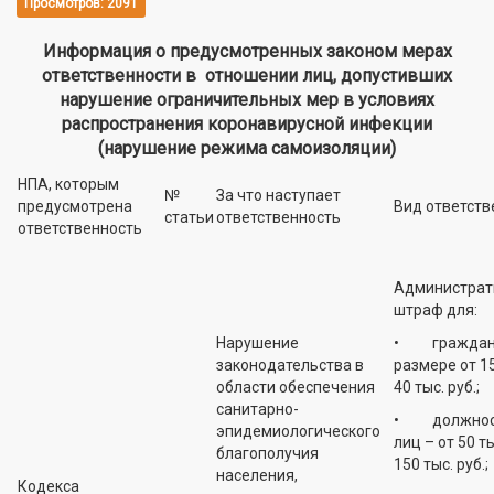
Просмотров: 2091
Информация о предусмотренных законом мерах
ответственности в отношении лиц, допустивших
нарушение ограничительных мер в условиях
распространения коронавирусной инфекции
(нарушение режима самоизоляции)
НПА, которым
№
За что наступает
предусмотрена
Вид ответств
статьи
ответственность
ответственность
Администрат
штраф для:
Нарушение
• граждан 
законодательства в
размере от 15
области обеспечения
40 тыс. руб.;
санитарно-
• должнос
эпидемиологического
лиц – от 50 т
благополучия
150 тыс. руб.;
населения,
Кодекса