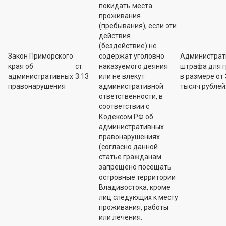
покидать места
проживания
(пребывания), если эти
действия
(бездействие) не
Закон Приморского
содержат уголовно
Администрат
края об
ст.
наказуемого деяния
штрафа для 
административных
3.13
или не влекут
в размере от 
правонарушения
административной
тысяч рублей
ответственности, в
соответствии с
Кодексом РФ об
административных
правонарушениях
(согласно данной
статье гражданам
запрещено посещать
островные территории
Владивостока, кроме
лиц следующих к месту
проживания, работы
или лечения.