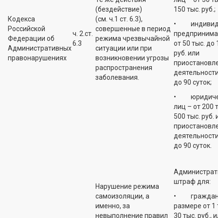
(бездействие)
150 тыс. руб.;
Кодекса
(см. ч.1 ст. 6.3),
• индивид
Российской
совершенные в период
ч. 2.ст.
предпринима
Федерации об
режима чрезвычайной
6.3
от 50 тыс. до 
Административных
ситуации или при
руб. или
правонарушениях
возникновении угрозы
приостановл
распространения
деятельности
заболевания.
до 90 суток;
• юридиче
лиц – от 200 
500 тыс. руб. 
приостановл
деятельности
до 90 суток.
Администрат
штраф для:
Нарушение режима
самоизоляции, а
• граждан 
именно, за
размере от 1 
невыполнение правил
30 тыс. руб., 