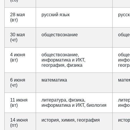
28 мая
русский язык
русск
(вт)
30 мая
обществознание
обще
(чт)
4 июня
обществознание,
обще
(вт)
информатика и ИКТ,
инфо
география, физика
геог
6 июня
математика
мате
(чт)
11 июня
литература, физика,
литер
(вт)
информатика и ИКТ, биология
инфо
14 июня
история, химия, география
истор
(пт)