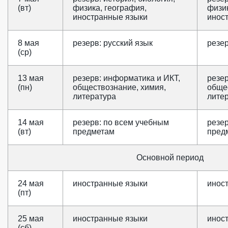
(вт)
физика, география,
физик
иностранные языки
инос
8 мая
резерв: русский язык
резер
(ср)
13 мая
резерв: информатика и ИКТ,
резер
(пн)
обществознание, химия,
обще
литература
лите
14 мая
резерв: по всем учебным
резе
(вт)
предметам
пред
Основной период
24 мая
иностранные языки
инос
(пт)
25 мая
иностранные языки
инос
(сб)