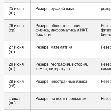
25 июня
Резерв: русский язык
резер
(вт)
26 июня
Резерв: обществознание,
Резе
(ср)
физика, информатика и ИКТ,
физик
биология
биол
27 июня
Резерв: математика
Резе
(чт)
28 июня
Резерв: география, история,
Резер
(пт)
химия, литература
химия
29 июня
Резерв: иностранные языки
Резе
(сб)
1 июля
Резерв: по всем предметам
Резе
(пн)