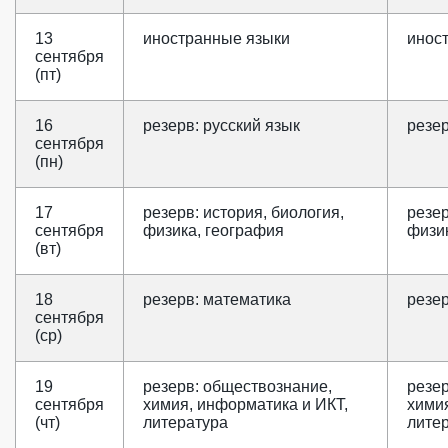
13
иностранные языки
инос
сентября
(пт)
16
резерв: русский язык
резер
сентября
(пн)
17
резерв: история, биология,
резер
сентября
физика, география
физи
(вт)
18
резерв: математика
резе
сентября
(ср)
19
резерв: обществознание,
резе
сентября
химия, информатика и ИКТ,
химия
(чт)
литература
лите