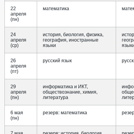
22
математика
мате
апреля
(пн)
24
история, биология, физика,
истор
апреля
география, иностранные
геог
(ср)
языки
язык
26
русский язык
русск
апреля
(пт)
29
информатика и ИКТ,
инфо
апреля
обществознание, химия,
обще
(пн)
литература
лите
6 мая
резерв: математика
резе
(пн)
7 мая
резерв: история, биология,
резер