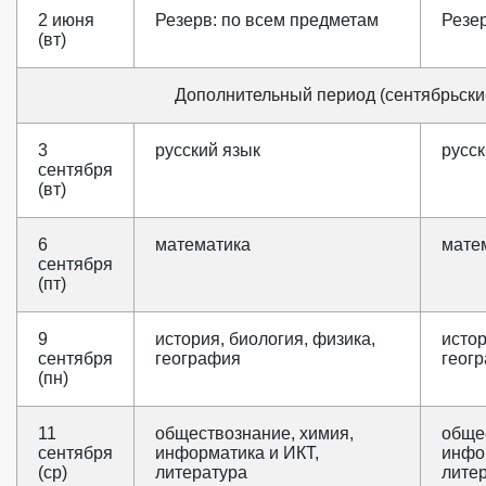
2 июня
Резерв: по всем предметам
Резе
(вт)
Дополнительный период (сентябрьски
3
русский язык
русск
сентября
(вт)
6
математика
мате
сентября
(пт)
9
история, биология, физика,
истор
сентября
география
геог
(пн)
11
обществознание, химия,
обще
сентября
информатика и ИКТ,
инфо
(ср)
литература
лите