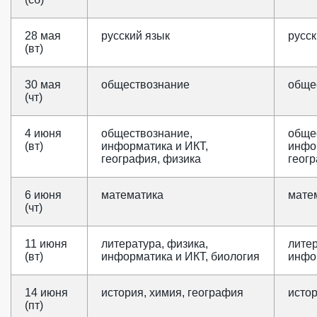
28 мая
русский язык
русск
(вт)
30 мая
обществознание
обще
(чт)
4 июня
обществознание,
обще
(вт)
информатика и ИКТ,
инфо
география, физика
геог
6 июня
математика
мате
(чт)
11 июня
литература, физика,
литер
(вт)
информатика и ИКТ, биология
инфо
14 июня
история, химия, география
истор
(пт)