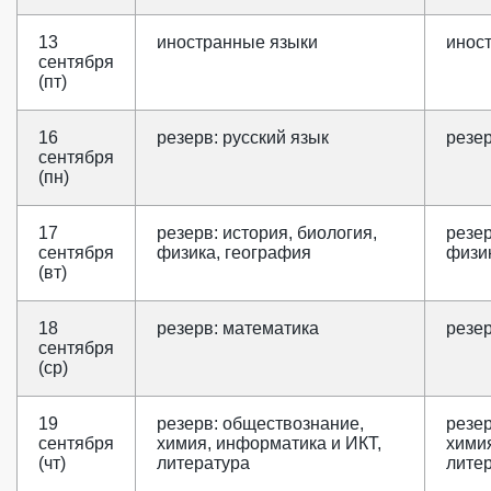
13
иностранные языки
инос
сентября
(пт)
16
резерв: русский язык
резер
сентября
(пн)
17
резерв: история, биология,
резер
сентября
физика, география
физи
(вт)
18
резерв: математика
резе
сентября
(ср)
19
резерв: обществознание,
резе
сентября
химия, информатика и ИКТ,
химия
(чт)
литература
лите