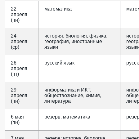
22
математика
мате
апреля
(пн)
24
история, биология, физика,
истор
апреля
география, иностранные
геог
(ср)
языки
язык
26
русский язык
русск
апреля
(пт)
29
информатика и ИКТ,
инфо
апреля
обществознание, химия,
обще
(пн)
литература
лите
6 мая
резерв: математика
резе
(пн)
7 мая
резерв: история, биология,
резер