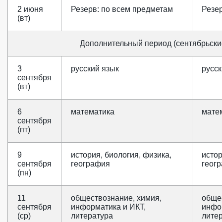
2 июня
Резерв: по всем предметам
Резе
(вт)
Дополнительный период (сентябрьски
3
русский язык
русск
сентября
(вт)
6
математика
мате
сентября
(пт)
9
история, биология, физика,
истор
сентября
география
геог
(пн)
11
обществознание, химия,
обще
сентября
информатика и ИКТ,
инфо
(ср)
литература
лите