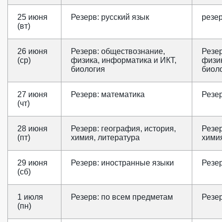
25 июня
Резерв: русский язык
резер
(вт)
26 июня
Резерв: обществознание,
Резе
(ср)
физика, информатика и ИКТ,
физик
биология
биол
27 июня
Резерв: математика
Резе
(чт)
28 июня
Резерв: география, история,
Резер
(пт)
химия, литература
химия
29 июня
Резерв: иностранные языки
Резе
(сб)
1 июля
Резерв: по всем предметам
Резе
(пн)