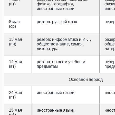
(вт)
физика, география,
физик
иностранные языки
инос
8 мая
резерв: русский язык
резер
(ср)
13 мая
резерв: информатика и ИКТ,
резер
(пн)
обществознание, химия,
обще
литература
лите
14 мая
резерв: по всем учебным
резе
(вт)
предметам
пред
Основной период
24 мая
иностранные языки
инос
(пт)
25 мая
иностранные языки
инос
(сб)