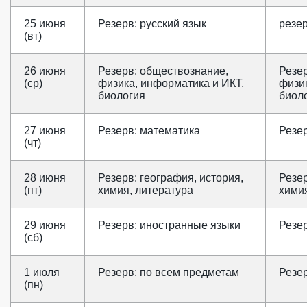
25 июня
Резерв: русский язык
резер
(вт)
26 июня
Резерв: обществознание,
Резе
(ср)
физика, информатика и ИКТ,
физик
биология
биол
27 июня
Резерв: математика
Резе
(чт)
28 июня
Резерв: география, история,
Резер
(пт)
химия, литература
химия
29 июня
Резерв: иностранные языки
Резе
(сб)
1 июля
Резерв: по всем предметам
Резе
(пн)