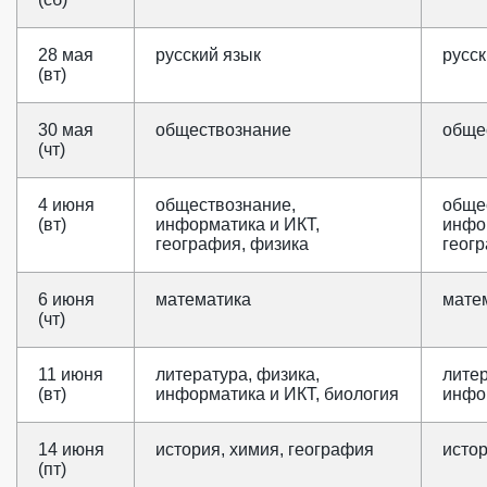
28 мая
русский язык
русск
(вт)
30 мая
обществознание
обще
(чт)
4 июня
обществознание,
обще
(вт)
информатика и ИКТ,
инфо
география, физика
геог
6 июня
математика
мате
(чт)
11 июня
литература, физика,
литер
(вт)
информатика и ИКТ, биология
инфо
14 июня
история, химия, география
истор
(пт)