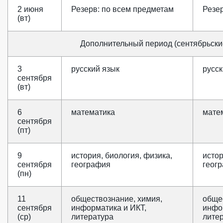
2 июня
Резерв: по всем предметам
Резе
(вт)
Дополнительный период (сентябрьски
3
русский язык
русск
сентября
(вт)
6
математика
мате
сентября
(пт)
9
история, биология, физика,
истор
сентября
география
геог
(пн)
11
обществознание, химия,
обще
сентября
информатика и ИКТ,
инфо
(ср)
литература
лите