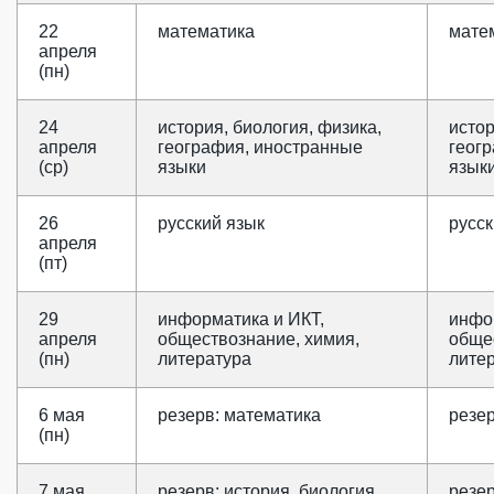
22
математика
мате
апреля
(пн)
24
история, биология, физика,
истор
апреля
география, иностранные
геог
(ср)
языки
язык
26
русский язык
русск
апреля
(пт)
29
информатика и ИКТ,
инфо
апреля
обществознание, химия,
обще
(пн)
литература
лите
6 мая
резерв: математика
резе
(пн)
7 мая
резерв: история, биология,
резер