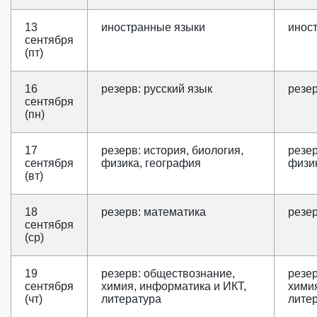
13
иностранные языки
инос
сентября
(пт)
16
резерв: русский язык
резер
сентября
(пн)
17
резерв: история, биология,
резер
сентября
физика, география
физи
(вт)
18
резерв: математика
резе
сентября
(ср)
19
резерв: обществознание,
резе
сентября
химия, информатика и ИКТ,
химия
(чт)
литература
лите