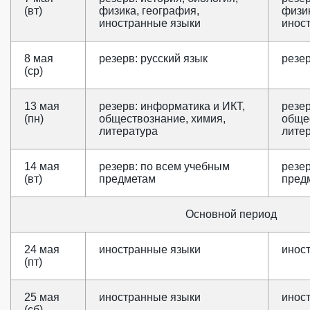
(вт)
физика, география,
физик
иностранные языки
инос
8 мая
резерв: русский язык
резер
(ср)
13 мая
резерв: информатика и ИКТ,
резер
(пн)
обществознание, химия,
обще
литература
лите
14 мая
резерв: по всем учебным
резе
(вт)
предметам
пред
Основной период
24 мая
иностранные языки
инос
(пт)
25 мая
иностранные языки
инос
(сб)