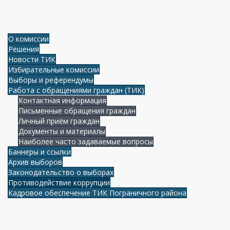
О комиссии
Решения
Новости ТИК
Избирательные комиссии
Выборы и референдумы
Работа с обращениями граждан (ТИК)
Контактная информация
Письменные обращения граждан
Личный приём граждан
Документы и материалы
Наиболее часто задаваемые вопросы
Баннеры и ссылки
Архив выборов
Законодательство о выборах
Противодействие коррупции
Кадровое обеспечение ТИК Пограничного района