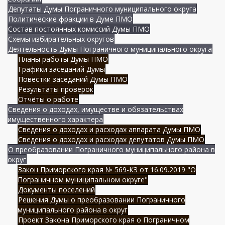
Депутаты Думы Пограничного муниципального округа
Политические фракции в Думе ПМО
Состав постоянных комиссий Думы ПМО
Схемы избирательных округов
Деятельность Думы Пограничного муниципального округа
Планы работы Думы ПМО
Графики заседаний Думы
Повестки заседаний Думы ПМО
Результаты проверок
Отчёты о работе
Сведения о доходах, имуществе и обязательствах
имущественного характера
Сведения о доходах и расходах аппарата Думы ПМО
Сведения о доходах и расходах депутатов Думы ПМО
О преобразовании Пограничного муниципального района в
округ
Закон Приморского края № 569-КЗ от 16.09.2019 "О
Пограничном муниципальном округе"
Документы поселений
Решения Думы о преобразовании Пограничного
муниципального района в округ
Проект Закона Приморского края о Пограничном