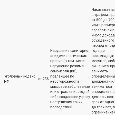
Наказываетс
штрафом в р
от 500 до 700 
или в размер
заработной п
иного дохода
осужденного 
период от од
Нарушение санитарно-
года до
эпидемиологических
восемнадцат
правил (в том числе
месяцев, либ
нарушение режима
лишением пр
самоизоляции),
занимать
Уголовный кодекс
повлекшее по
определенны
ст.236
РФ
неосторожности
должности и
массовое заболевание
заниматься
или отравление людей
определенно
либо создавшее угрозу
деятельност
наступления таких
срок от одног
последствий
до трех лет, 
ограничение