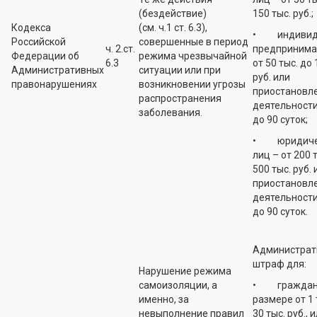
(бездействие)
150 тыс. руб.;
Кодекса
(см. ч.1 ст. 6.3),
• индивид
Российской
совершенные в период
ч. 2.ст.
предпринима
Федерации об
режима чрезвычайной
6.3
от 50 тыс. до 
Административных
ситуации или при
руб. или
правонарушениях
возникновении угрозы
приостановл
распространения
деятельности
заболевания.
до 90 суток;
• юридиче
лиц – от 200 
500 тыс. руб. 
приостановл
деятельности
до 90 суток.
Администрат
штраф для:
Нарушение режима
самоизоляции, а
• граждан 
именно, за
размере от 1 
невыполнение правил
30 тыс. руб., 