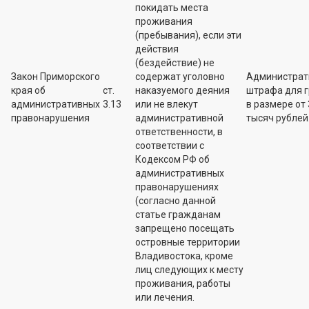
покидать места
проживания
(пребывания), если эти
действия
(бездействие) не
Закон Приморского
содержат уголовно
Администрат
края об
ст.
наказуемого деяния
штрафа для 
административных
3.13
или не влекут
в размере от 
правонарушения
административной
тысяч рублей
ответственности, в
соответствии с
Кодексом РФ об
административных
правонарушениях
(согласно данной
статье гражданам
запрещено посещать
островные территории
Владивостока, кроме
лиц следующих к месту
проживания, работы
или лечения.