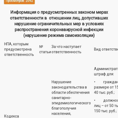
Просмотров: 2092
Информация о предусмотренных законом мерах
ответственности в отношении лиц, допустивших
нарушение ограничительных мер в условиях
распространения коронавирусной инфекции
(нарушение режима самоизоляции)
НПА, которым
№
За что наступает
предусмотрена
Вид ответств
статьи
ответственность
ответственность
Администрат
штраф для:
Нарушение
• граждан 
законодательства в
размере от 15
области обеспечения
40 тыс. руб.;
санитарно-
• должнос
эпидемиологического
лиц – от 50 т
благополучия
150 тыс. руб.;
населения,
Кодекса