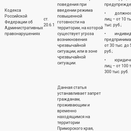
поведения при
предупрежде
Кодекса
введении режима
• должнос
Российской
повышенной
ст.
лиц – от 10 ты
Федерации об
готовности на
20.6.1
тыс. руб.;
Административных
территории, на которой
правонарушениях
существует угроза
• индивид
возникновения
предпринима
чрезвычайной
от 30 тыс. до 
ситуации, или в зоне
руб.;
чрезвычайной
• юридиче
ситуации.
лиц – от 100 
300 тыс. руб.
Данная статья
устанавливает запрет
гражданам,
проживающим и
временно
находящимся на
территории
Приморского края,