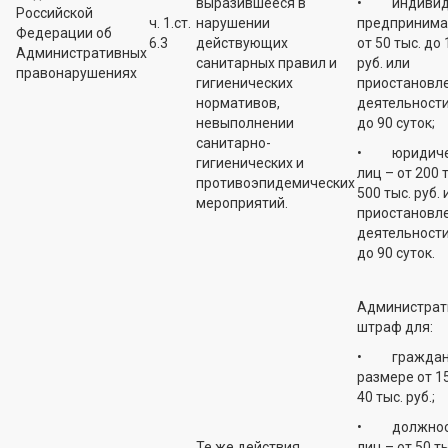
выразившееся в
• индивид
Российской
ч. 1.ст.
нарушении
предпринима
Федерации об
6.3
действующих
от 50 тыс. до 
Административных
санитарных правил и
руб. или
правонарушениях
гигиенических
приостановл
нормативов,
деятельности
невыполнении
до 90 суток;
санитарно-
• юридиче
гигиенических и
лиц – от 200 
противоэпидемических
500 тыс. руб. 
мероприятий.
приостановл
деятельности
до 90 суток.
Администрат
штраф для:
• граждан 
размере от 15
40 тыс. руб.;
• должнос
Те же действия
лиц – от 50 т