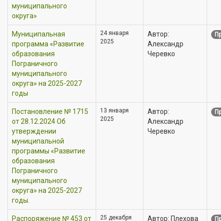
муниципального
округа»
24 января
Муниципальная
Автор:
Пр
2025
программа «Развитие
Александр
образования
Черевко
Пограничного
муниципального
округа» на 2025-2027
годы
13 января
Постановление № 1715
Автор:
Пр
2025
от 28.12.2024 Об
Александр
утверждении
Черевко
муниципальной
программы «Развитие
образования
Пограничного
муниципального
округа» на 2025-2027
годы.
25 декабря
Распоряжение № 453 от
Автор: Плехова
Пр