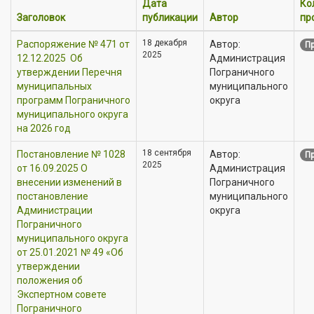
Дата
Ко
Заголовок
публикации
Автор
пр
18 декабря
Распоряжение № 471 от
Автор:
Пр
2025
12.12.2025 Об
Администрация
утверждении Перечня
Пограничного
муниципальных
муниципального
программ Пограничного
округа
муниципального округа
на 2026 год
18 сентября
Постановление № 1028
Автор:
Пр
2025
от 16.09.2025 О
Администрация
внесении изменений в
Пограничного
постановление
муниципального
Администрации
округа
Пограничного
муниципального округа
от 25.01.2021 № 49 «Об
утверждении
положения об
Экспертном совете
Пограничного