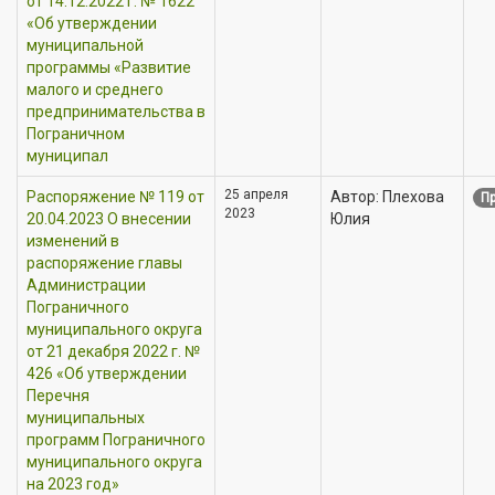
от 14.12.2022 г. № 1622
«Об утверждении
муниципальной
программы «Развитие
малого и среднего
предпринимательства в
Пограничном
муниципал
25 апреля
Распоряжение № 119 от
Автор: Плехова
Пр
2023
20.04.2023 О внесении
Юлия
изменений в
распоряжение главы
Администрации
Пограничного
муниципального округа
от 21 декабря 2022 г. №
426 «Об утверждении
Перечня
муниципальных
программ Пограничного
муниципального округа
на 2023 год»