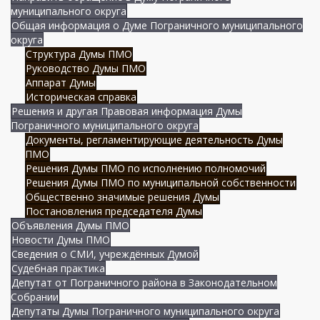
муниципального округа
Общая информация о Думе Пограничного муниципального
округа
Структура Думы ПМО
Руководство Думы ПМО
Аппарат Думы
Историческая справка
Решения и другая Правовая информация Думы
Пограничного муниципального округа
Документы, регламентирующие деятельность Думы
ПМО
Решения Думы ПМО по исполнению полномочий
Решения Думы ПМО по муниципальной собственности
Общественно значимые решения Думы
Постановления председателя Думы
Объявления Думы ПМО
Новости Думы ПМО
Сведения о СМИ, учреждённых Думой
Судебная практика
Депутат от Пограничного района в Законодательном
Собрании
Депутаты Думы Пограничного муниципального округа