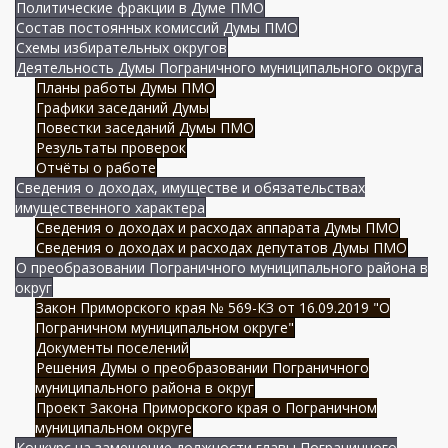
Политические фракции в Думе ПМО
Состав постоянных комиссий Думы ПМО
Схемы избирательных округов
Деятельность Думы Пограничного муниципального округа
Планы работы Думы ПМО
Графики заседаний Думы
Повестки заседаний Думы ПМО
Результаты проверок
Отчёты о работе
Сведения о доходах, имуществе и обязательствах
имущественного характера
Сведения о доходах и расходах аппарата Думы ПМО
Сведения о доходах и расходах депутатов Думы ПМО
О преобразовании Пограничного муниципального района в
округ
Закон Приморского края № 569-КЗ от 16.09.2019 "О
Пограничном муниципальном округе"
Документы поселений
Решения Думы о преобразовании Пограничного
муниципального района в округ
Проект Закона Приморского края о Пограничном
муниципальном округе
Конкурс на замещение должности главы Пограничного