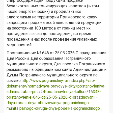
спиртосодержащей продукции, продажи
безалкогольных тонизирующих напитков (в том
числе энергетических) и профилактике
алкоголизма на территории Приморского края»
запрещена продажа всей алкогольной продукции
на расстоянии 100 метров от границ мест их
проведения за час до проведения, во время
проведения и час после проведения указанных
мероприятий.
Постановление № 646 от 25.05.2026 О праздновании
Дня России, Дня образования Пограничного
муниципального округа, Дня поселка Пограничного
размещено на официальном сайте Администрации и
Думы Пограничного муниципального округа по
ссылке
http://www.pogranichny.ru/index.php/vse-
dokumenty/normativnye-pravovye-akty/postanovleniya-
administratsii-pmr/24-postanovleniya-kultura/16348-
postanovlenie-646-ot-25-05-2026-o-prazdnovanii-
dnya-rossii-dnya-obrazovaniya-pogranichnogo-
munitsipalnogo-okruga-dnya-poselka-pogranichnogo .