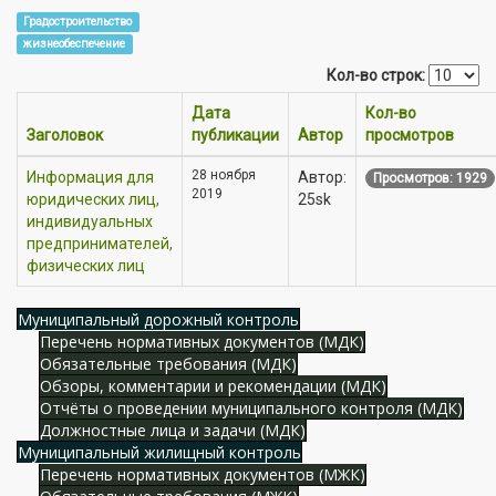
Градостроительство
жизнеобеспечение
Кол-во строк:
Дата
Кол-во
Заголовок
публикации
Автор
просмотров
28 ноября
Информация для
Автор:
Просмотров: 1929
2019
юридических лиц,
25sk
индивидуальных
предпринимателей,
физических лиц
Муниципальный дорожный контроль
Перечень нормативных документов (МДК)
Обязательные требования (МДК)
Обзоры, комментарии и рекомендации (МДК)
Отчёты о проведении муниципального контроля (МДК)
Должностные лица и задачи (МДК)
Муниципальный жилищный контроль
Перечень нормативных документов (МЖК)