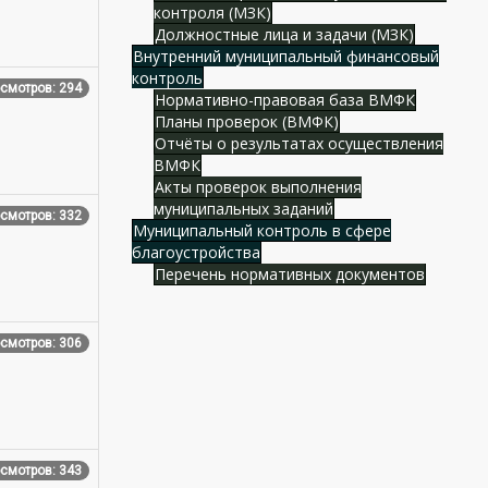
контроля (МЗК)
Должностные лица и задачи (МЗК)
Внутренний муниципальный финансовый
контроль
смотров: 294
Нормативно-правовая база ВМФК
Планы проверок (ВМФК)
Отчёты о результатах осуществления
ВМФК
Акты проверок выполнения
муниципальных заданий
смотров: 332
Муниципальный контроль в сфере
благоустройства
Перечень нормативных документов
смотров: 306
смотров: 343