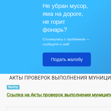
Не убран мусор,
яма на дороге,
не горит
фонарь?
Столкнулись с проблемой —
сообщите о ней!
Подать жалобу
АКТЫ ПРОВЕРОК ВЫПОЛНЕНИЯ МУНИЦ
ФинУпр
Ссылка на Акты проверок выполнения муниципа