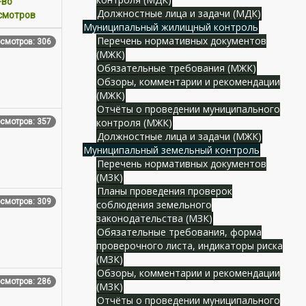
-во
Должностные лица и задачи (МДК)
смотров
Муниципальный жилищный контроль
Перечень нормативных документов
смотров: 306
(МЖК)
Обязательные требования (МЖК)
Обзоры, комментарии и рекомендации
(МЖК)
Отчёты о проведении муниципального
контроля (МЖК)
смотров: 357
Должностные лица и задачи (МЖК)
Муниципальный земельный контроль
Перечень нормативных документов
(МЗК)
Планы проведения проверок
смотров: 309
соблюдения земельного
законодательства (МЗК)
Обязательные требования, форма
проверочного листа, индикаторы риска
(МЗК)
Обзоры, комментарии и рекомендации
смотров: 286
(МЗК)
Отчёты о проведении муниципального