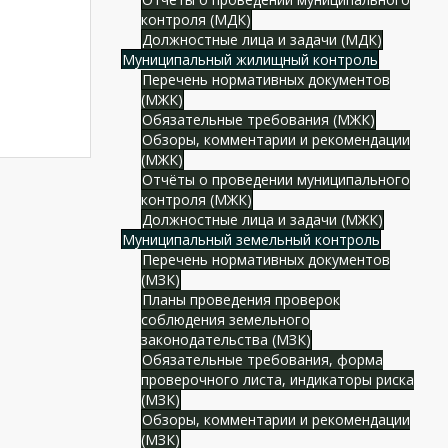
контроля (МДК)
Должностные лица и задачи (МДК)
Муниципальный жилищный контроль
Перечень нормативных документов
(МЖК)
Обязательные требования (МЖК)
Обзоры, комментарии и рекомендации
(МЖК)
Отчёты о проведении муниципального
контроля (МЖК)
Должностные лица и задачи (МЖК)
Муниципальный земельный контроль
Перечень нормативных документов
(МЗК)
Планы проведения проверок
соблюдения земельного
законодательства (МЗК)
Обязательные требования, форма
проверочного листа, индикаторы риска
(МЗК)
Обзоры, комментарии и рекомендации
(МЗК)