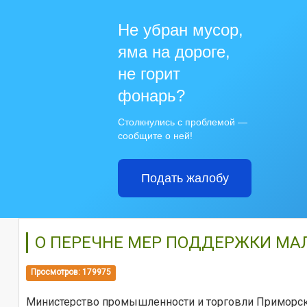
Не убран мусор,
яма на дороге,
не горит
фонарь?
Столкнулись с проблемой —
сообщите о ней!
Подать жалобу
О ПЕРЕЧНЕ МЕР ПОДДЕРЖКИ МА
Просмотров: 179975
Министерство промышленности и торговли Приморск