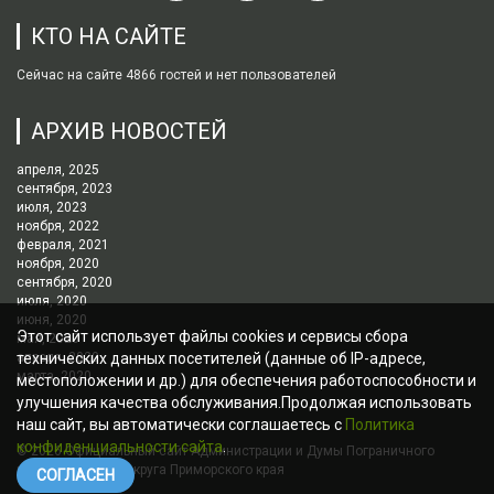
КТО НА САЙТЕ
Сейчас на сайте 4866 гостей и нет пользователей
АРХИВ НОВОСТЕЙ
апреля, 2025
сентября, 2023
июля, 2023
ноября, 2022
февраля, 2021
ноября, 2020
сентября, 2020
июля, 2020
июня, 2020
Этот сайт использует файлы cookies и сервисы сбора
мая, 2020
апреля, 2020
технических данных посетителей (данные об IP-адресе,
марта, 2020
местоположении и др.) для обеспечения работоспособности и
улучшения качества обслуживания.Продолжая использовать
наш сайт, вы автоматически соглашаетесь с
Политика
конфиденциальности сайта
.
© 2026
Официальный сайт Администрации и Думы Пограничного
муниципального округа Приморского края
СОГЛАСЕН