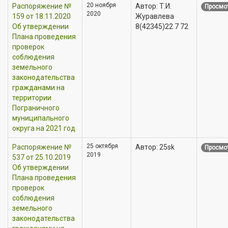
20 ноября
Распоряжение №
Автор: Т.И.
Просмот
2020
159 от 18.11.2020
Журавлева
Об утверждении
8(42345)22 7 72
Плана проведения
проверок
соблюдения
земельного
законодательства
гражданами на
территории
Пограничного
муниципального
округа на 2021 год
25 октября
Распоряжение №
Автор: 25sk
Просмот
2019
537 от 25.10.2019
Об утверждении
Плана проведения
проверок
соблюдения
земельного
законодательства