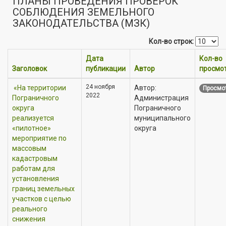
ПЛАНЫ ПРОВЕДЕНИЯ ПРОВЕРОК
СОБЛЮДЕНИЯ ЗЕМЕЛЬНОГО
ЗАКОНОДАТЕЛЬСТВА (МЗК)
Кол-во строк:
Дата
Кол-во
Заголовок
публикации
Автор
просмо
24 ноября
«На территории
Автор:
Просмот
2022
Пограничного
Администрация
округа
Пограничного
реализуется
муниципального
«пилотное»
округа
мероприятие по
массовым
кадастровым
работам для
установления
границ земельных
участков с целью
реального
снижения