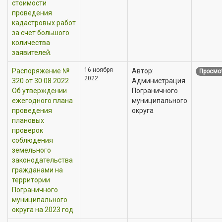
стоимости
проведения
кадастровых работ
за счет большого
количества
заявителей.
16 ноября
Распоряжение №
Автор:
Просмот
2022
320 от 30.08.2022
Администрация
Об утверждении
Пограничного
ежегодного плана
муниципального
проведения
округа
плановых
проверок
соблюдения
земельного
законодательства
гражданами на
территории
Пограничного
муниципального
округа на 2023 год