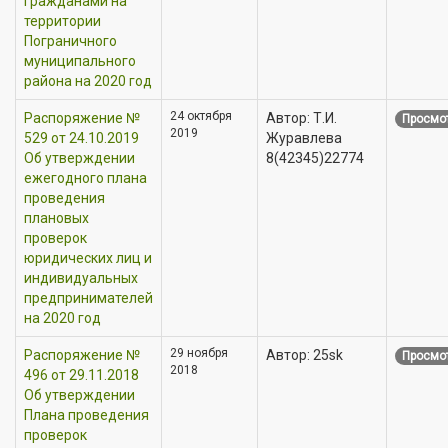
гражданами на
территории
Пограничного
муниципального
района на 2020 год
24 октября
Распоряжение №
Автор: Т.И.
Просмот
2019
529 от 24.10.2019
Журавлева
Об утверждении
8(42345)22774
ежегодного плана
проведения
плановых
проверок
юридических лиц и
индивидуальных
предпринимателей
на 2020 год
29 ноября
Распоряжение №
Автор: 25sk
Просмот
2018
496 от 29.11.2018
Об утверждении
Плана проведения
проверок