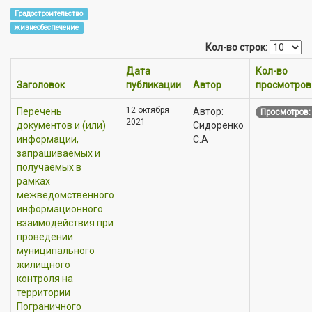
Градостроительство
жизнеобеспечение
Кол-во строк:
Дата
Кол-во
Заголовок
публикации
Автор
просмотров
12 октября
Перечень
Автор:
Просмотров:
2021
документов и (или)
Сидоренко
информации,
С.А
запрашиваемых и
получаемых в
рамках
межведомственного
информационного
взаимодействия при
проведении
муниципального
жилищного
контроля на
территории
Пограничного