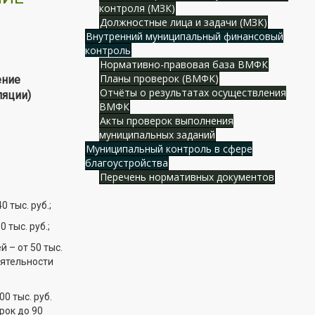
контроля (МЗК)
Должностные лица и задачи (МЗК)
Внутренний муниципальный финансовый
контроль
Нормативно-правовая база ВМФК
Планы проверок (ВМФК)
ение
Отчёты о результатах осуществления
ляции)
ВМФК
Акты проверок выполнения
муниципальных заданий
Муниципальный контроль в сфере
благоустройства
Перечень нормативных документов
 тыс. руб.;
тыс. руб.;
– от 50 тыс.
еятельности
0 тыс. руб.
рок до 90