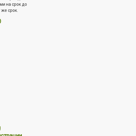
ми на срок до
 же срок.
Ю
ы
истрации