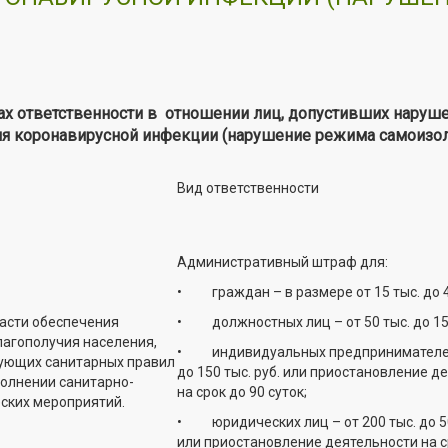
х ответственности в отношении лиц, допустивших наруш
ия коронавирусной инфекции (нарушение режима самоизо
Вид ответственности
Административный штраф для:
• граждан – в размере от 15 тыс. до 40
асти обеспечения
• должностных лиц – от 50 тыс. до 150 
агополучия населения,
• индивидуальных предпринимателей 
ующих санитарных правил
до 150 тыс. руб. или приостановление д
полнении санитарно-
на срок до 90 суток;
ских мероприятий.
• юридических лиц – от 200 тыс. до 50
или приостановление деятельности на с