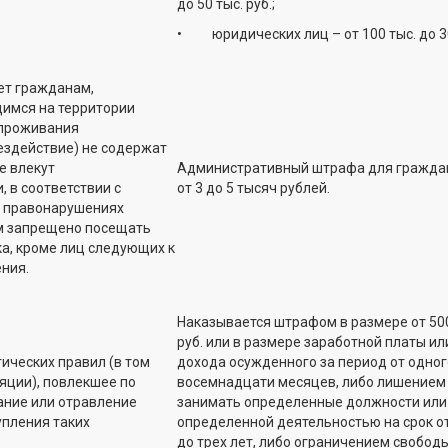
до 50 тыс. руб.;
• юридических лиц – от 100 тыс. до 30
ет гражданам,
имся на территории
 проживания
бездействие) не содержат
е влекут
Административный штрафа для граждан
 в соответствии с
от 3 до 5 тысяч рублей.
х правонарушениях
ам запрещено посещать
а, кроме лиц следующих к
ния.
Наказывается штрафом в размере от 500
руб. или в размере заработной платы ил
ческих правил (в том
дохода осужденного за период от одног
яции), повлекшее по
восемнадцати месяцев, либо лишением
ание или отравление
занимать определенные должности или
упления таких
определенной деятельностью на срок от
до трех лет, либо ограничением свободы