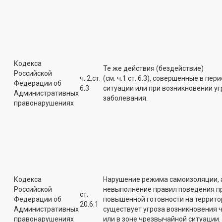
Кодекса
Те же действия (бездействие)
Российской
ч. 2.ст.
(см. ч.1 ст. 6.3), совершенные в п
Федерации об
6.3
ситуации или при возникновении у
Административных
заболевания.
правонарушениях
Кодекса
Нарушение режима самоизоляции, а
Российской
невыполнение правил поведения п
ст.
Федерации об
повышенной готовности на территор
20.6.1
Административных
существует угроза возникновения 
правонарушениях
или в зоне чрезвычайной ситуации.