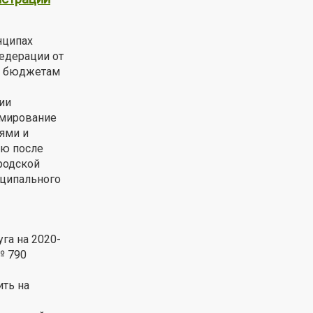
нципах
едерации от
та бюджетам
ии
рмирование
ями и
ью после
родской
иципального
га на 2020-
№ 790
ить на