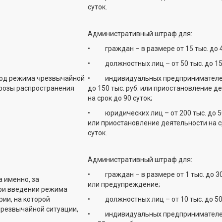
суток.
Административный штраф для:
• граждан – в размере от 15 тыс. до 40
• должностных лиц – от 50 тыс. до 150 
ериод режима чрезвычайной
• индивидуальных предпринимателей 
грозы распространения
до 150 тыс. руб. или приостановление д
на срок до 90 суток;
• юридических лиц – от 200 тыс. до 50
или приостановление деятельности на с
суток.
Административный штраф для:
• граждан – в размере от 1 тыс. до 30 
 именно, за
или предупреждение;
ри введении режима
ии, на которой
• должностных лиц – от 10 тыс. до 50 т
чрезвычайной ситуации,
• индивидуальных предпринимателей 