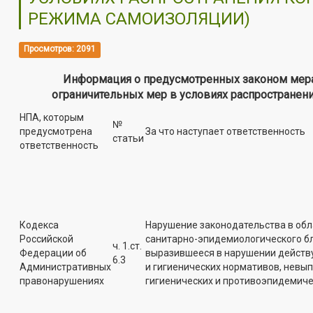
РЕЖИМА САМОИЗОЛЯЦИИ)
Просмотров: 2091
Информация о предусмотренных законом мера
ограничительных мер в условиях распространен
НПА, которым
№
предусмотрена
За что наступает ответственность
статьи
ответственность
Кодекса
Нарушение законодательства в обл
Российской
санитарно-эпидемиологического бл
ч. 1.ст.
Федерации об
выразившееся в нарушении действ
6.3
Административных
и гигиенических нормативов, невы
правонарушениях
гигиенических и противоэпидемиче