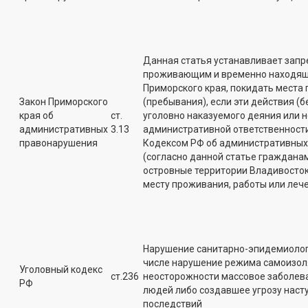
Данная статья устанавливает запр
проживающим и временно находящ
Приморского края, покидать места
Закон Приморского
(пребывания), если эти действия (
края об
ст.
уголовно наказуемого деяния или н
административных
3.13
административной ответственности,
правонарушения
Кодексом РФ об административны
(согласно данной статье граждан
островные территории Владивосток
месту проживания, работы или лече
Нарушение санитарно-эпидемиологи
числе нарушение режима самоизол
Уголовный кодекс
ст.236
неосторожности массовое заболев
РФ
людей либо создавшее угрозу наст
последствий