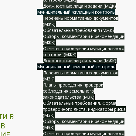
Должностные лица и задачи (МДК)
Муниципальный жилищный контроль
Перечень нормативных документов
(МЖК)
Обязательные требования (МЖК)
Обзоры, комментарии и рекомендации
(МЖК)
Отчёты о проведении муниципального
контроля (МЖК)
Должностные лица и задачи (МЖК)
Муниципальный земельный контроль
Перечень нормативных документов
(МЗК)
Планы проведения проверок
соблюдения земельного
законодательства (МЗК)
Обязательные требования, форма
проверочного листа, индикаторы риска
(МЗК)
ТИ В
Обзоры, комментарии и рекомендации
 В
(МЗК)
Отчёты о проведении муниципального
НИЕ