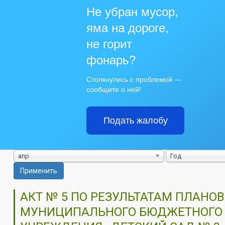
Не убран мусор,
яма на дороге,
не горит
фонарь?
Столкнулись с проблемой —
сообщите о ней!
Подать жалобу
апр
Год
Применить
АКТ № 5 ПО РЕЗУЛЬТАТАМ ПЛАНО
МУНИЦИПАЛЬНОГО БЮДЖЕТНОГО 