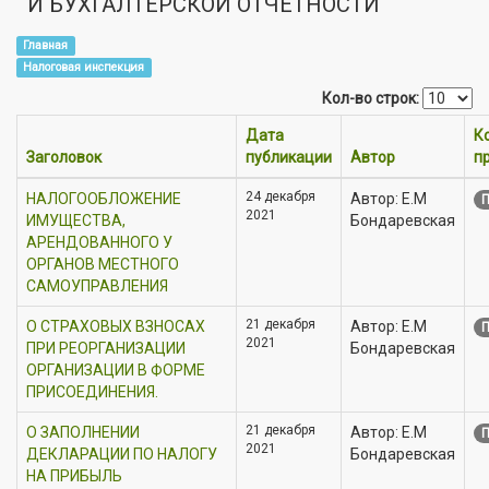
И БУХГАЛТЕРСКОЙ ОТЧЁТНОСТИ
Главная
Налоговая инспекция
Кол-во строк:
Дата
К
Заголовок
публикации
Автор
п
24 декабря
НАЛОГООБЛОЖЕНИЕ
Автор: Е.М
П
2021
ИМУЩЕСТВА,
Бондаревская
АРЕНДОВАННОГО У
ОРГАНОВ МЕСТНОГО
САМОУПРАВЛЕНИЯ
21 декабря
О СТРАХОВЫХ ВЗНОСАХ
Автор: Е.М
П
2021
ПРИ РЕОРГАНИЗАЦИИ
Бондаревская
ОРГАНИЗАЦИИ В ФОРМЕ
ПРИСОЕДИНЕНИЯ.
21 декабря
О ЗАПОЛНЕНИИ
Автор: Е.М
П
2021
ДЕКЛАРАЦИИ ПО НАЛОГУ
Бондаревская
НА ПРИБЫЛЬ