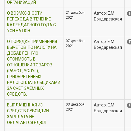
ОРГАНИЗАЦИЙ
21 декабря
О ВОЗМОЖНОСТИ
Автор: Е.М
П
2021
ПЕРЕХОДА В ТЕЧЕНИЕ
Бондаревская
КАЛЕНДАРНОГО ГОДА С
УСН НА ПСН
07 декабря
О ПОРЯДКЕ ПРИМЕНЕНИЯ
Автор: Е.М
П
2021
ВЫЧЕТОВ ПО НАЛОГУ НА
Бондаревская
ДОБАВЛЕННУЮ
СТОИМОСТЬ В
ОТНОШЕНИИ ТОВАРОВ
(РАБОТ, УСЛУГ),
ПРИОБРЕТЕННЫХ
НАЛОГОПЛАТЕЛЬЩИКАМИ
ЗА СЧЕТ ЗАЕМНЫХ
СРЕДСТВ.
03 декабря
ВЫПЛАЧЕННАЯ ИЗ
Автор: Е.М
П
2021
СРЕДСТВ СУБСИДИИ
Бондаревская
ЗАРПЛАТА НЕ
ОБЛАГАЕТСЯ НДФЛ