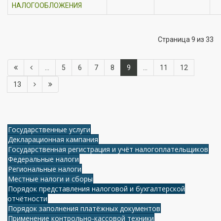
НАЛОГООБЛОЖЕНИЯ
Страница 9 из 33
...
5
6
7
8
9
...
11
12
13
Государственные услуги
Декларационная кампания
Государственная регистрация и учёт налогоплательщиков
Федеральные налоги
Региональные налоги
Местные налоги и сборы
Порядок представления налоговой и бухгалтерской
отчётности
Порядок заполнения платёжных документов
Применение контрольно-кассовой техники