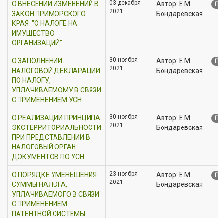
03 декабря
О ВНЕСЕНИИ ИЗМЕНЕНИЙ В
Автор: Е.М
П
2021
ЗАКОН ПРИМОРСКОГО
Бондаревская
КРАЯ "О НАЛОГЕ НА
ИМУЩЕСТВО
ОРГАНИЗАЦИЙ"
30 ноября
О ЗАПОЛНЕНИИ
Автор: Е.М
П
2021
НАЛОГОВОЙ ДЕКЛАРАЦИИ
Бондаревская
ПО НАЛОГУ,
УПЛАЧИВАЕМОМУ В СВЯЗИ
С ПРИМЕНЕНИЕМ УСН
30 ноября
О РЕАЛИЗАЦИИ ПРИНЦИПА
Автор: Е.М
П
2021
ЭКСТЕРРИТОРИАЛЬНОСТИ
Бондаревская
ПРИ ПРЕДСТАВЛЕНИИ В
НАЛОГОВЫЙ ОРГАН
ДОКУМЕНТОВ ПО УСН
23 ноября
О ПОРЯДКЕ УМЕНЬШЕНИЯ
Автор: Е.М
П
2021
СУММЫ НАЛОГА,
Бондаревская
УПЛАЧИВАЕМОГО В СВЯЗИ
С ПРИМЕНЕНИЕМ
ПАТЕНТНОЙ СИСТЕМЫ