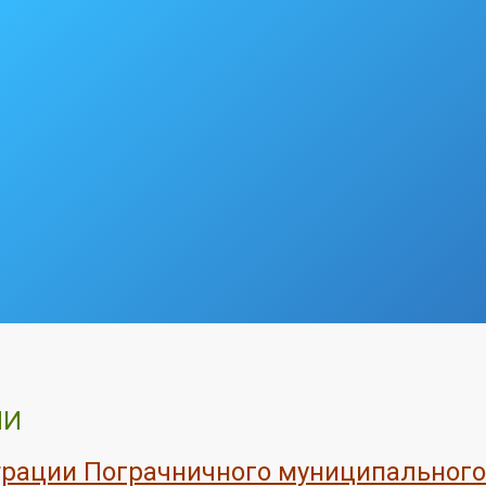
ИИ
ации Пограчничного муниципального р