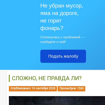
Не убран мусор,
яма на дороге,
не горит
фонарь?
Столкнулись с проблемой —
сообщите о ней!
Подать жалобу
СЛОЖНО, НЕ ПРАВДА ЛИ?
Опубликовано: 16 сентября 2020
Просмотров: 1565