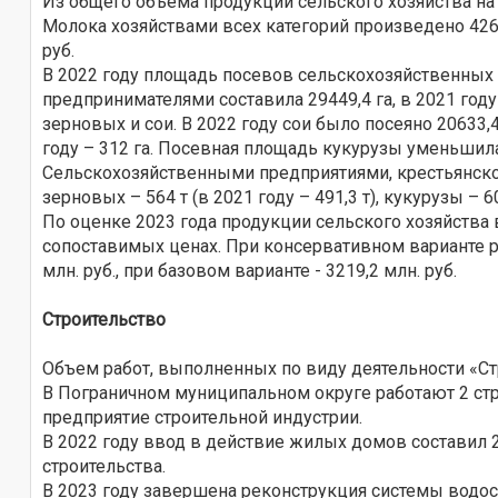
Из общего объема продукции сельского хозяйства на
Молока хозяйствами всех категорий произведено 4268
руб.
В 2022 году площадь посевов сельскохозяйственных
предпринимателями составила 29449,4 га, в 2021 году
зерновых и сои. В 2022 году сои было посеяно 20633,4
году – 312 га. Посевная площадь кукурузы уменьшилась
Сельскохозяйственными предприятиями, крестьянско
зерновых – 564 т (в 2021 году – 491,3 т), кукурузы – 60,7
По оценке 2023 года продукции сельского хозяйства в
сопоставимых ценах. При консервативном варианте р
млн. руб., при базовом варианте - 3219,2 млн. руб.
Строительство
Объем работ, выполненных по виду деятельности «Стро
В Пограничном муниципальном округе работают 2 стр
предприятие строительной индустрии.
В 2022 году ввод в действие жилых домов составил 
строительства.
В 2023 году завершена реконструкция системы водос