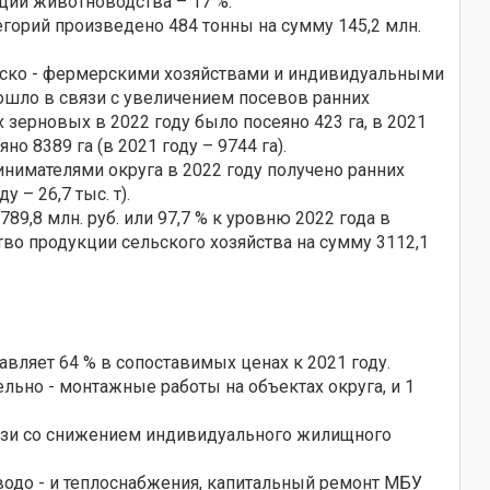
ции животноводства – 17 %.
егорий произведено 484 тонны на сумму 145,2 млн.
нско - фермерскими хозяйствами и индивидуальными
изошло в связи с увеличением посевов ранних
х зерновых в 2022 году было посеяно 423 га, в 2021
о 8389 га (в 2021 году – 9744 га).
имателями округа в 2022 году получено ранних
у – 26,7 тыс. т).
9,8 млн. руб. или 97,7 % к уровню 2022 года в
во продукции сельского хозяйства на сумму 3112,1
тавляет 64 % в сопоставимых ценах к 2021 году.
ьно - монтажные работы на объектах округа, и 1
связи со снижением индивидуального жилищного
водо - и теплоснабжения, капитальный ремонт МБУ