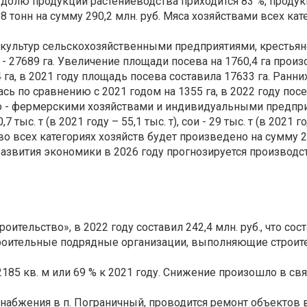
 долю продукции растениеводства приходится 83 %, продук
 тонн на сумму 290,2 млн. руб. Мяса хозяйствами всех кат
 культур сельскохозяйственными предприятиями, крестья
 - 27689 га. Увеличение площади посева на 1760,4 га про
 га, в 2021 году площадь посева составила 17633 га. Ранни
 по сравнению с 2021 годом на 1355 га, в 2022 году посеян
 - фермерскими хозяйствами и индивидуальными предприн
 тыс. т (в 2021 году – 55,1 тыс. т), сои - 29 тыс. т (в 2021 год
о всех категориях хозяйств будет произведено на сумму 278
азвития экономики в 2026 году прогнозируется производст
ительство», в 2022 году составил 242,4 млн. руб., что сос
оительные подрядные организации, выполняющие строител
2185 кв. м или 69 % к 2021 году. Снижение произошло в 
набжения в п. Пограничный, проводится ремонт объектов 