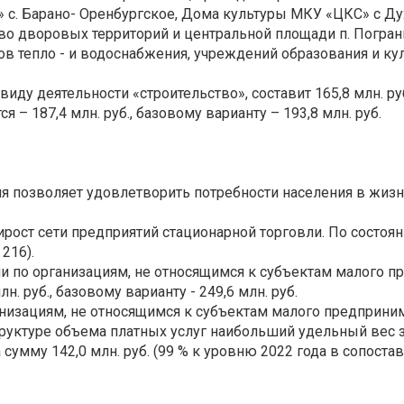
. Барано- Оренбургское, Дома культуры МКУ «ЦКС» с Дух
во дворовых территорий и центральной площади п. Погранич
в тепло - и водоснабжения, учреждений образования и к
иду деятельности «строительство», составит 165,8 млн. руб
 – 187,4 млн. руб., базовому варианту – 193,8 млн. руб.
я позволяет удовлетворить потребности населения в жизн
ост сети предприятий стационарной торговли. По состоян
 216).
и по организациям, не относящимся к субъектам малого пре
. руб., базовому варианту - 249,6 млн. руб.
низациям, не относящимся к субъектам малого предпринимат
структуре объема платных услуг наибольший удельный вес
а сумму 142,0 млн. руб. (99 % к уровню 2022 года в сопос