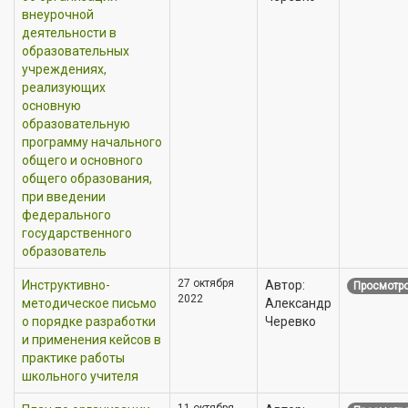
внеурочной
деятельности в
образовательных
учреждениях,
реализующих
основную
образовательную
программу начального
общего и основного
общего образования,
при введении
федерального
государственного
образователь
27 октября
Инструктивно-
Автор:
Просмотро
2022
методическое письмо
Александр
о порядке разработки
Черевко
и применения кейсов в
практике работы
школьного учителя
11 октября