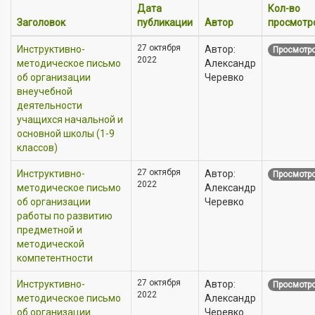
Дата
Кол-во
Заголовок
публикации
Автор
просмотр
27 октября
Инструктивно-
Автор:
Просмотро
2022
методическое письмо
Александр
об организации
Черевко
внеучебной
деятельности
учащихся начальной и
основной школы (1-9
классов)
27 октября
Инструктивно-
Автор:
Просмотро
2022
методическое письмо
Александр
об организации
Черевко
работы по развитию
предметной и
методической
компетентности
27 октября
Инструктивно-
Автор:
Просмотро
2022
методическое письмо
Александр
об организации
Черевко