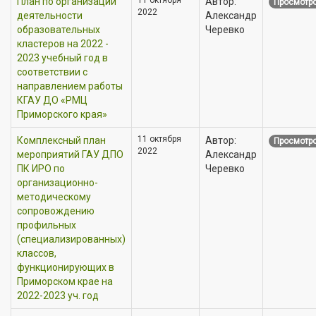
План по организации
Автор:
Просмотро
2022
деятельности
Александр
образовательных
Черевко
кластеров на 2022 -
2023 учебный год в
соответствии с
направлением работы
КГАУ ДО «РМЦ
Приморского края»
11 октября
Комплексный план
Автор:
Просмотро
2022
мероприятий ГАУ ДПО
Александр
ПК ИРО по
Черевко
организационно-
методическому
сопровождению
профильных
(специализированных)
классов,
функционирующих в
Приморском крае на
2022-2023 уч. год