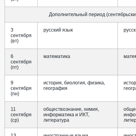
Дополнительный период (сентябрьски
3
русский язык
русск
сентября
(вт)
6
математика
мате
сентября
(пт)
9
история, биология, физика,
истор
сентября
география
геог
(пн)
11
обществознание, химия,
обще
сентября
информатика и ИКТ,
инфо
(ср)
литература
лите
13
иностранные языки
инос