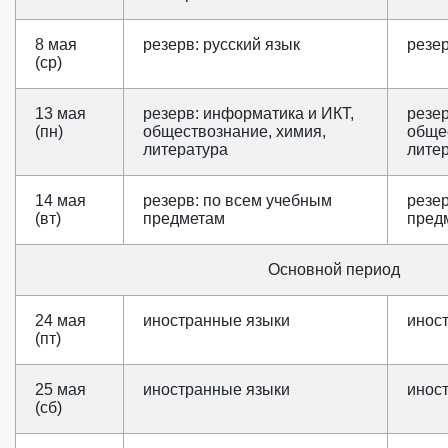
8 мая
резерв: русский язык
резер
(ср)
13 мая
резерв: информатика и ИКТ,
резер
(пн)
обществознание, химия,
обще
литература
лите
14 мая
резерв: по всем учебным
резе
(вт)
предметам
пред
Основной период
24 мая
иностранные языки
инос
(пт)
25 мая
иностранные языки
инос
(сб)