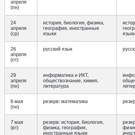
апреля
(пн)
24
история, биология, физика,
истор
апреля
география, иностранные
геог
(ср)
языки
язык
26
русский язык
русск
апреля
(пт)
29
информатика и ИКТ,
инфо
апреля
обществознание, химия,
обще
(пн)
литература
лите
6 мая
резерв: математика
резе
(пн)
7 мая
резерв: история, биология,
резер
(вт)
физика, география,
физик
иностранные языки
инос