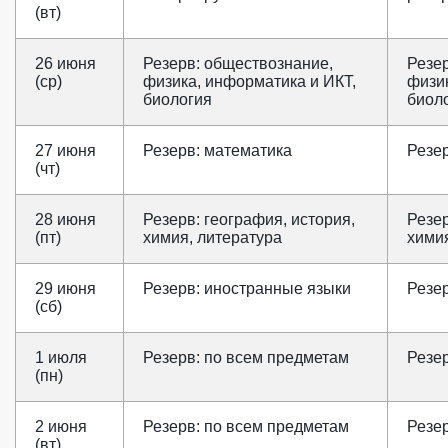
(вт)
26 июня
Резерв: обществознание,
Резе
(ср)
физика, информатика и ИКТ,
физик
биология
биол
27 июня
Резерв: математика
Резе
(чт)
28 июня
Резерв: география, история,
Резер
(пт)
химия, литература
химия
29 июня
Резерв: иностранные языки
Резе
(сб)
1 июля
Резерв: по всем предметам
Резе
(пн)
2 июня
Резерв: по всем предметам
Резе
(вт)