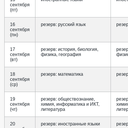
сентября
(пт)
16
резерв: русский язык
резер
сентября
(пн)
17
резерв: история, биология,
резер
сентября
физика, география
физи
(вт)
18
резерв: математика
резе
сентября
(ср)
19
резерв: обществознание,
резе
сентября
химия, информатика и ИКТ,
химия
(чт)
литература
лите
20
резерв: иностранные языки
резе