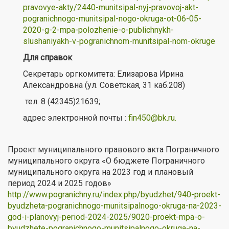
pravovye-akty/2440-munitsipal-nyj-pravovoj-akt-
pogranichnogo-munitsipal-nogo-okruga-ot-06-05-
2020-g-2-mpa-polozhenie-o-publichnykh-
slushaniyakh-v-pogranichnom-munitsipal-nom-okruge
Для справок
.
Секретарь оргкомитета: Елизарова Ирина
Александровна (ул. Советская, 31 каб.208)
тел. 8 (42345)21639;
адрес электронной почты :
fin450@bk.ru
.
Проект муниципального правового акта Пограничного
муниципального округа «О бюджете Пограничного
муниципального округа на 2023 год и плановый
период 2024 и 2025 годов»
http://www.pogranichny.ru/index.php/byudzhet/940-proekt-
byudzheta-pogranichnogo-munitsipalnogo-okruga-na-2023-
god-i-planovyj-period-2024-2025/9020-proekt-mpa-o-
byudzhete-pogranichnogo-munitsipalnogo-okruga-na-