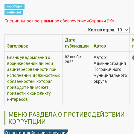
коррупция
комиссия
Специальное программное обеспечение «Справки БК»
Кол-во строк:
Дата
Заголовок
публикации
Автор
02 ноября
Бланк уведомления о
Автор:
2022
возникновении личной
Администрация
заинтересованности при
Пограничного
исполнении должностных
муниципального
обязанностей, которая
округа
приводит или может
привести к конфликту
интересов
МЕНЮ РАЗДЕЛА О ПРОТИВОДЕЙСТВИИ
КОРРУПЦИИ
О противодействии коррупции