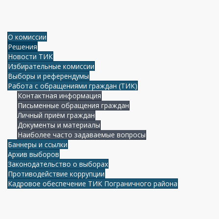
О комиссии
Решения
Новости ТИК
Избирательные комиссии
Выборы и референдумы
Работа с обращениями граждан (ТИК)
Контактная информация
Письменные обращения граждан
Личный приём граждан
Документы и материалы
Наиболее часто задаваемые вопросы
Баннеры и ссылки
Архив выборов
Законодательство о выборах
Противодействие коррупции
Кадровое обеспечение ТИК Пограничного района