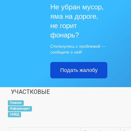
Не убран мусор,
яма на дороге,
не горит
фонарь?
Столкнулись с проблемой —
сообщите о ней!
Подать жалобу
УЧАСТКОВЫЕ
Главная
Информирует
ОМВД