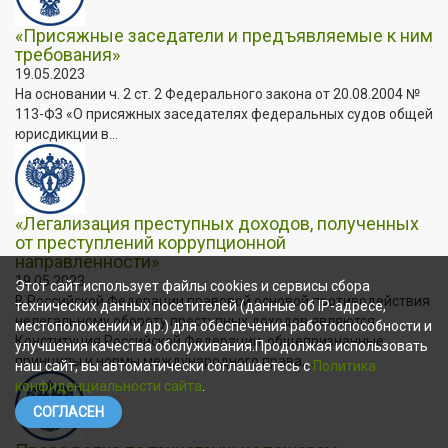
«Присяжные заседатели и предъявляемые к ним
требования»
19.05.2023
На основании ч. 2 ст. 2 Федерального закона от 20.08.2004 №
113-ФЗ «О присяжных заседателях федеральных судов общей
юрисдикции в...
«Легализация преступных доходов, полученных
от преступлений коррупционной
направленности»
19.05.2023
Этот сайт использует файлы cookies и сервисы сбора
В Российской Федерации правовой основой противодействия
технических данных посетителей (данные об IP-адресе,
нелегальному обороту преступных доходов являются
местоположении и др.) для обеспечения работоспособности и
Конституция Российской Федерации, общепризнанные
улучшения качества обслуживания.Продолжая использовать
принципы и нормы международного права,...
наш сайт, вы автоматически соглашаетесь с
Политика
конфиденциальности сайта
.
СОГЛАСЕН