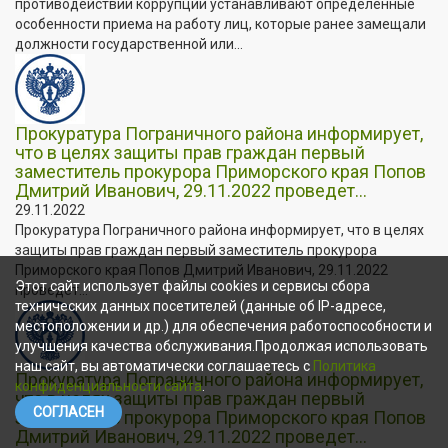
противодействии коррупции устанавливают определенные
особенности приема на работу лиц, которые ранее замещали
должности государственной или...
Прокуратура Пограничного района информирует,
что в целях защиты прав граждан первый
заместитель прокурора Приморского края Попов
Дмитрий Иванович, 29.11.2022 проведет...
29.11.2022
Прокуратура Пограничного района информирует, что в целях
защиты прав граждан первый заместитель прокурора
Приморского края Попов Дмитрий Иванович, 29.11.2022
Этот сайт использует файлы cookies и сервисы сбора
проведет...
технических данных посетителей (данные об IP-адресе,
местоположении и др.) для обеспечения работоспособности и
улучшения качества обслуживания.Продолжая использовать
наш сайт, вы автоматически соглашаетесь с
Политика
Прокуратура Пограничного района информирует,
конфиденциальности сайта
.
что в целях защиты прав граждан первый
СОГЛАСЕН
заместитель прокурора Приморского края Попов
Дмитрий Иванович, 29.11.2022 проведет...