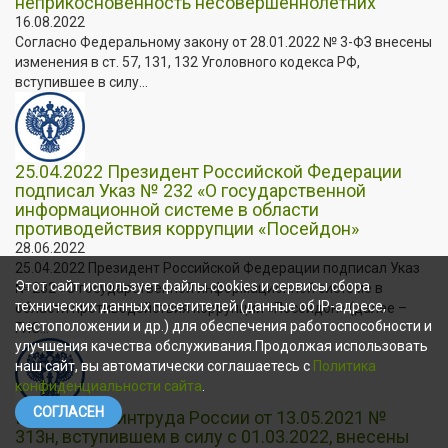
неприкосновенность несовершеннолетних
16.08.2022
Согласно Федеральному закону от 28.01.2022 № 3-ФЗ внесены
изменения в ст. 57, 131, 132 Уголовного кодекса РФ,
вступившее в силу...
25.04.2022 Президент Российской Федерации
подписал Указ № 232 «О государственной
информационной системе в области
противодействия коррупции «Посейдон»
28.06.2022
25.04.2022 Президент Российской Федерации подписал Указ
Этот сайт использует файлы cookies и сервисы сбора
№ 232 «О государственной информационной системе в
технических данных посетителей (данные об IP-адресе,
области противодействия коррупции «Посейдон» (далее –
местоположении и др.) для обеспечения работоспособности и
ГИС...
улучшения качества обслуживания.Продолжая использовать
наш сайт, вы автоматически соглашаетесь с
Политика
конфиденциальности сайта
.
СОГЛАСЕН
Приказом Минтруда России от 13.05.2021 №
313н, вступившем в силу с 01.03.2022, внесены