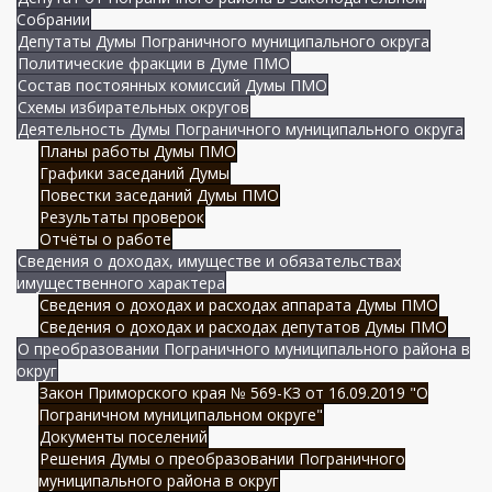
Собрании
Депутаты Думы Пограничного муниципального округа
Политические фракции в Думе ПМО
Состав постоянных комиссий Думы ПМО
Схемы избирательных округов
Деятельность Думы Пограничного муниципального округа
Планы работы Думы ПМО
Графики заседаний Думы
Повестки заседаний Думы ПМО
Результаты проверок
Отчёты о работе
Сведения о доходах, имуществе и обязательствах
имущественного характера
Сведения о доходах и расходах аппарата Думы ПМО
Сведения о доходах и расходах депутатов Думы ПМО
О преобразовании Пограничного муниципального района в
округ
Закон Приморского края № 569-КЗ от 16.09.2019 "О
Пограничном муниципальном округе"
Документы поселений
Решения Думы о преобразовании Пограничного
муниципального района в округ