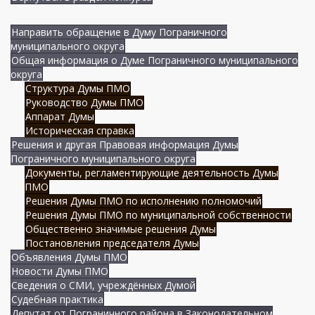
Направить обращение в Думу Пограничного
муниципального округа
Общая информация о Думе Пограничного муниципального
округа
Структура Думы ПМО
Руководство Думы ПМО
Аппарат Думы
Историческая справка
Решения и другая Правовая информация Думы
Пограничного муниципального округа
Документы, регламентирующие деятельность Думы
ПМО
Решения Думы ПМО по исполнению полномочий
Решения Думы ПМО по муниципальной собственности
Общественно значимые решения Думы
Постановления председателя Думы
Объявления Думы ПМО
Новости Думы ПМО
Сведения о СМИ, учреждённых Думой
Судебная практика
Депутат от Пограничного района в Законодательном