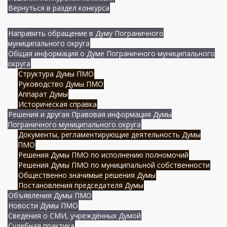
Вернуться в раздел конкурса
Направить обращение в Думу Пограничного
муниципального округа
Общая информация о Думе Пограничного муниципального
округа
Структура Думы ПМО
Руководство Думы ПМО
Аппарат Думы
Историческая справка
Решения и другая Правовая информация Думы
Пограничного муниципального округа
Документы, регламентирующие деятельность Думы
ПМО
Решения Думы ПМО по исполнению полномочий
Решения Думы ПМО по муниципальной собственности
Общественно значимые решения Думы
Постановления председателя Думы
Объявления Думы ПМО
Новости Думы ПМО
Сведения о СМИ, учреждённых Думой
Судебная практика