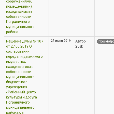
сооружениями,
помещениями),
находящимся в
собственности
Пограничного
муниципального
района
27 июня 2019
Решение Думы № 107
Автор:
Просмотро
от 27.06.2019 О
25sk
согласовании
передачи движимого
имущества,
находящегося в
собственности
муниципального
бюджетного
учреждения
«Районный центр
культуры и досуга
Пограничного
муниципального
района», в