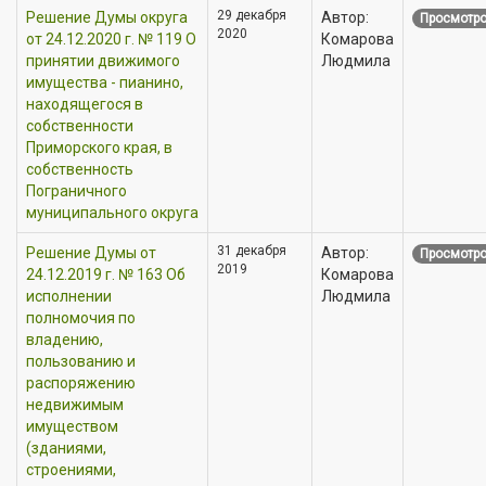
29 декабря
Решение Думы округа
Автор:
Просмотро
2020
от 24.12.2020 г. № 119 О
Комарова
принятии движимого
Людмила
имущества - пианино,
находящегося в
собственности
Приморского края, в
собственность
Пограничного
муниципального округа
31 декабря
Решение Думы от
Автор:
Просмотро
2019
24.12.2019 г. № 163 Об
Комарова
исполнении
Людмила
полномочия по
владению,
пользованию и
распоряжению
недвижимым
имуществом
(зданиями,
строениями,