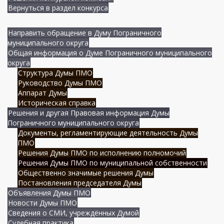
Вернуться в раздел конкурса
Направить обращение в Думу Пограничного
муниципального округа
Общая информация о Думе Пограничного муниципального
округа
Структура Думы ПМО
Руководство Думы ПМО
Аппарат Думы
Историческая справка
Решения и другая Правовая информация Думы
Пограничного муниципального округа
Документы, регламентирующие деятельность Думы
ПМО
Решения Думы ПМО по исполнению полномочий
Решения Думы ПМО по муниципальной собственности
Общественно значимые решения Думы
Постановления председателя Думы
Объявления Думы ПМО
Новости Думы ПМО
Сведения о СМИ, учреждённых Думой
Судебная практика