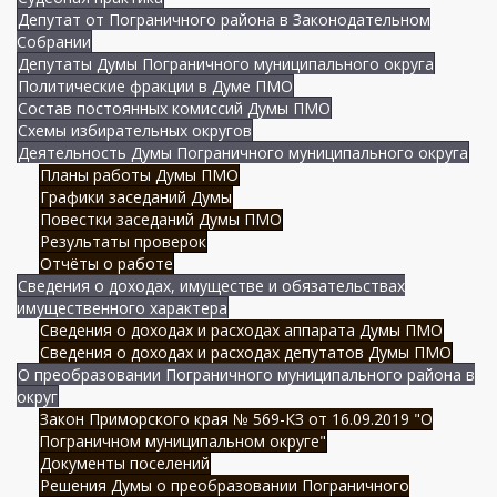
Депутат от Пограничного района в Законодательном
Собрании
Депутаты Думы Пограничного муниципального округа
Политические фракции в Думе ПМО
Состав постоянных комиссий Думы ПМО
Схемы избирательных округов
Деятельность Думы Пограничного муниципального округа
Планы работы Думы ПМО
Графики заседаний Думы
Повестки заседаний Думы ПМО
Результаты проверок
Отчёты о работе
Сведения о доходах, имуществе и обязательствах
имущественного характера
Сведения о доходах и расходах аппарата Думы ПМО
Сведения о доходах и расходах депутатов Думы ПМО
О преобразовании Пограничного муниципального района в
округ
Закон Приморского края № 569-КЗ от 16.09.2019 "О
Пограничном муниципальном округе"
Документы поселений
Решения Думы о преобразовании Пограничного