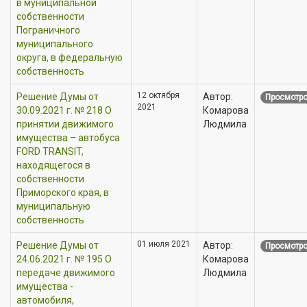
в муниципальной
собственности
Пограничного
муниципального
округа, в федеральную
собственность
12 октября
Решение Думы от
Автор:
Просмотро
2021
30.09.2021 г. № 218 О
Комарова
принятии движимого
Людмила
имущества – автобуса
FORD TRANSIT,
находящегося в
собственности
Приморского края, в
муниципальную
собственность
01 июля 2021
Решение Думы от
Автор:
Просмотро
24.06.2021 г. № 195 О
Комарова
передаче движимого
Людмила
имущества -
автомобиля,