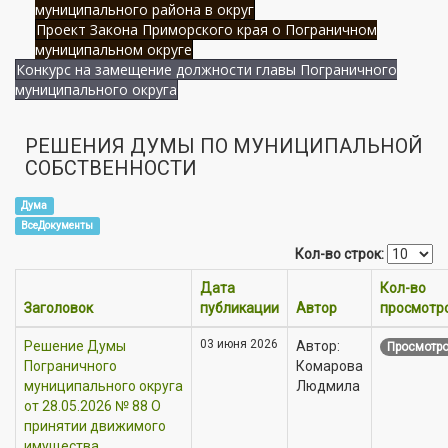
муниципального района в округ
Проект Закона Приморского края о Пограничном
муниципальном округе
Конкурс на замещение должности главы Пограничного
муниципального округа
РЕШЕНИЯ ДУМЫ ПО МУНИЦИПАЛЬНОЙ
СОБСТВЕННОСТИ
Дума
ВсеДокументы
Кол-во строк:
Дата
Кол-во
Заголовок
публикации
Автор
просмотр
03 июня 2026
Решение Думы
Автор:
Просмотро
Пограничного
Комарова
муниципального округа
Людмила
от 28.05.2026 № 88 О
принятии движимого
имущества,