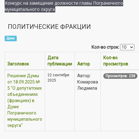
Конкурс на замещение должности главы Пограничного
муниципального округа
ПОЛИТИЧЕСКИЕ ФРАКЦИИ
Дума
Кол-во строк:
Дата
Кол-во
Заголовок
публикации
Автор
просмотров
22 сентября
Решение Думы
Автор:
Просмотров: 238
2025
от 18.09.2025 №
Комарова
5 "О депутатских
Людмила
объединениях
(фракциях) в
Думе
Пограничного
муниципального
округа"