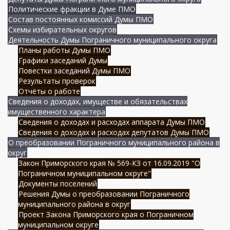
Политические фракции в Думе ПМО
Состав постоянных комиссий Думы ПМО
Схемы избирательных округов
Деятельность Думы Пограничного муниципального округа
Планы работы Думы ПМО
Графики заседаний Думы
Повестки заседаний Думы ПМО
Результаты проверок
Отчёты о работе
Сведения о доходах, имуществе и обязательствах
имущественного характера
Сведения о доходах и расходах аппарата Думы ПМО
Сведения о доходах и расходах депутатов Думы ПМО
О преобразовании Пограничного муниципального района в
округ
Закон Приморского края № 569-КЗ от 16.09.2019 "О
Пограничном муниципальном округе"
Документы поселений
Решения Думы о преобразовании Пограничного
муниципального района в округ
Проект Закона Приморского края о Пограничном
муниципальном округе