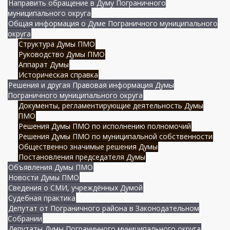
Направить обращение в Думу Пограничного
муниципального округа
Общая информация о Думе Пограничного муниципального
округа
Структура Думы ПМО
Руководство Думы ПМО
Аппарат Думы
Историческая справка
Решения и другая Правовая информация Думы
Пограничного муниципального округа
Документы, регламентирующие деятельность Думы
ПМО
Решения Думы ПМО по исполнению полномочий
Решения Думы ПМО по муниципальной собственности
Общественно значимые решения Думы
Постановления председателя Думы
Объявления Думы ПМО
Новости Думы ПМО
Сведения о СМИ, учреждённых Думой
Судебная практика
Депутат от Пограничного района в Законодательном
Собрании
Депутаты Думы Пограничного муниципального округа