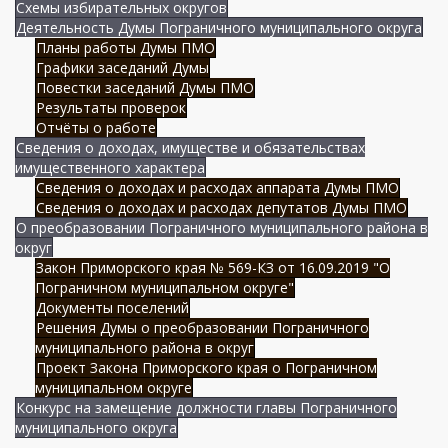
Схемы избирательных округов
Деятельность Думы Пограничного муниципального округа
Планы работы Думы ПМО
Графики заседаний Думы
Повестки заседаний Думы ПМО
Результаты проверок
Отчёты о работе
Сведения о доходах, имуществе и обязательствах
имущественного характера
Сведения о доходах и расходах аппарата Думы ПМО
Сведения о доходах и расходах депутатов Думы ПМО
О преобразовании Пограничного муниципального района в
округ
Закон Приморского края № 569-КЗ от 16.09.2019 "О
Пограничном муниципальном округе"
Документы поселений
Решения Думы о преобразовании Пограничного
муниципального района в округ
Проект Закона Приморского края о Пограничном
муниципальном округе
Конкурс на замещение должности главы Пограничного
муниципального округа