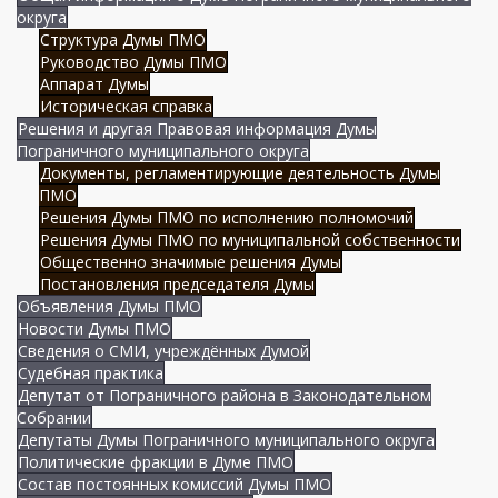
округа
Структура Думы ПМО
Руководство Думы ПМО
Аппарат Думы
Историческая справка
Решения и другая Правовая информация Думы
Пограничного муниципального округа
Документы, регламентирующие деятельность Думы
ПМО
Решения Думы ПМО по исполнению полномочий
Решения Думы ПМО по муниципальной собственности
Общественно значимые решения Думы
Постановления председателя Думы
Объявления Думы ПМО
Новости Думы ПМО
Сведения о СМИ, учреждённых Думой
Судебная практика
Депутат от Пограничного района в Законодательном
Собрании
Депутаты Думы Пограничного муниципального округа
Политические фракции в Думе ПМО
Состав постоянных комиссий Думы ПМО