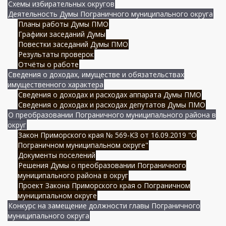
Схемы избирательных округов
Деятельность Думы Пограничного муниципального округа
Планы работы Думы ПМО
Графики заседаний Думы
Повестки заседаний Думы ПМО
Результаты проверок
Отчёты о работе
Сведения о доходах, имуществе и обязательствах
имущественного характера
Сведения о доходах и расходах аппарата Думы ПМО
Сведения о доходах и расходах депутатов Думы ПМО
О преобразовании Пограничного муниципального района в
округ
Закон Приморского края № 569-КЗ от 16.09.2019 "О
Пограничном муниципальном округе"
Документы поселений
Решения Думы о преобразовании Пограничного
муниципального района в округ
Проект Закона Приморского края о Пограничном
муниципальном округе
Конкурс на замещение должности главы Пограничного
муниципального округа