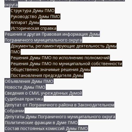
округа
Структура Думы ПМО
Руководство Думы ПМО
Аппарат Думы
Историческая справка
Решения и другая Правовая информация Думы
Пограничного муниципального округа
Документы, регламентирующие деятельность Думы
ПМО
Решения Думы ПМО по исполнению полномочий
Решения Думы ПМО по муниципальной собственности
Общественно значимые решения Думы
Постановления председателя Думы
Объявления Думы ПМО
Новости Думы ПМО
Сведения о СМИ, учреждённых Думой
Судебная практика
Депутат от Пограничного района в Законодательном
Собрании
Депутаты Думы Пограничного муниципального округа
Политические фракции в Думе ПМО
Состав постоянных комиссий Думы ПМО