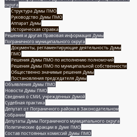
округа
Структура Думы ПМО
Руководство Думы ПМО
Аппарат Думы
Историческая справка
Решения и другая Правовая информация Думы
Пограничного муниципального округа
Документы, регламентирующие деятельность Думы
ПМО
Решения Думы ПМО по исполнению полномочий
Решения Думы ПМО по муниципальной собственности
Общественно значимые решения Думы
Постановления председателя Думы
Объявления Думы ПМО
Новости Думы ПМО
Сведения о СМИ, учреждённых Думой
Судебная практика
Депутат от Пограничного района в Законодательном
Собрании
Депутаты Думы Пограничного муниципального округа
Политические фракции в Думе ПМО
Состав постоянных комиссий Думы ПМО