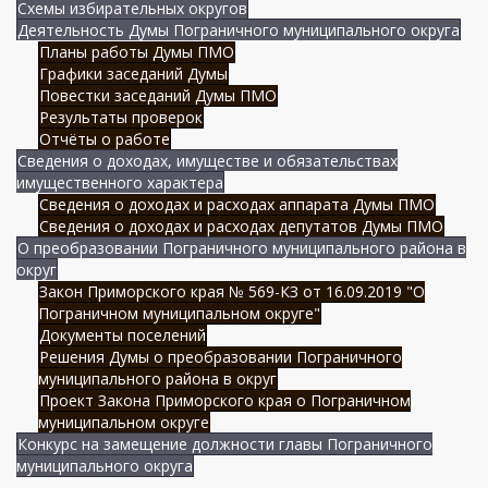
Схемы избирательных округов
Деятельность Думы Пограничного муниципального округа
Планы работы Думы ПМО
Графики заседаний Думы
Повестки заседаний Думы ПМО
Результаты проверок
Отчёты о работе
Сведения о доходах, имуществе и обязательствах
имущественного характера
Сведения о доходах и расходах аппарата Думы ПМО
Сведения о доходах и расходах депутатов Думы ПМО
О преобразовании Пограничного муниципального района в
округ
Закон Приморского края № 569-КЗ от 16.09.2019 "О
Пограничном муниципальном округе"
Документы поселений
Решения Думы о преобразовании Пограничного
муниципального района в округ
Проект Закона Приморского края о Пограничном
муниципальном округе
Конкурс на замещение должности главы Пограничного
муниципального округа