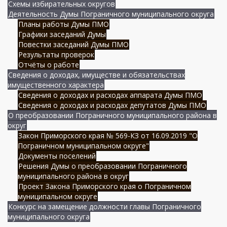
Схемы избирательных округов
Деятельность Думы Пограничного муниципального округа
Планы работы Думы ПМО
Графики заседаний Думы
Повестки заседаний Думы ПМО
Результаты проверок
Отчёты о работе
Сведения о доходах, имуществе и обязательствах
имущественного характера
Сведения о доходах и расходах аппарата Думы ПМО
Сведения о доходах и расходах депутатов Думы ПМО
О преобразовании Пограничного муниципального района в
округ
Закон Приморского края № 569-КЗ от 16.09.2019 "О
Пограничном муниципальном округе"
Документы поселений
Решения Думы о преобразовании Пограничного
муниципального района в округ
Проект Закона Приморского края о Пограничном
муниципальном округе
Конкурс на замещение должности главы Пограничного
муниципального округа