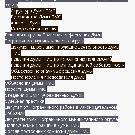
округа
Структура Думы ПМО
Руководство Думы ПМО
Аппарат Думы
Историческая справка
Решения и другая Правовая информация Думы
Пограничного муниципального округа
Документы, регламентирующие деятельность Думы
ПМО
Решения Думы ПМО по исполнению полномочий
Решения Думы ПМО по муниципальной собственности
Общественно значимые решения Думы
Постановления председателя Думы
Объявления Думы ПМО
Новости Думы ПМО
Сведения о СМИ, учреждённых Думой
Судебная практика
Депутат от Пограничного района в Законодательном
Собрании
Депутаты Думы Пограничного муниципального округа
Политические фракции в Думе ПМО
Состав постоянных комиссий Думы ПМО