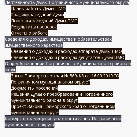
Деятельность Думы Пограничного муниципального округа
Планы работы Думы ПМО
Графики заседаний Думы
Повестки заседаний Думы ПМО
Результаты проверок
Отчёты о работе
Сведения о доходах, имуществе и обязательствах
имущественного характера
Сведения о доходах и расходах аппарата Думы ПМО
Сведения о доходах и расходах депутатов Думы ПМО
О преобразовании Пограничного муниципального района в
округ
Закон Приморского края № 569-КЗ от 16.09.2019 "О
Пограничном муниципальном округе"
Документы поселений
Решения Думы о преобразовании Пограничного
муниципального района в округ
Проект Закона Приморского края о Пограничном
муниципальном округе
Конкурс на замещение должности главы Пограничного
муниципального округа