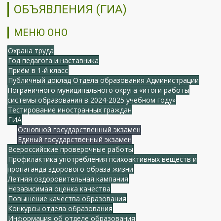
ОБЪЯВЛЕНИЯ (ГИА)
МЕНЮ ОНО
Охрана труда
Год педагога и наставника
Приём в 1-й класс
Публичный доклад Отдела образования Администрации
Пограничного муниципального округа «итоги работы
системы образования в 2024-2025 учебном году»
Тестирование иностранных граждан
ГИА
Основной государственный экзамен
Единый государственный экзамен
Всероссийские проверочные работы
Профилактика употребления психоактивных веществ и
пропаганда здорового образа жизни
Летняя оздоровительная кампания
Независимая оценка качества
Повышение качества образования
Конкурсы отдела образования
Информация об отделе образования