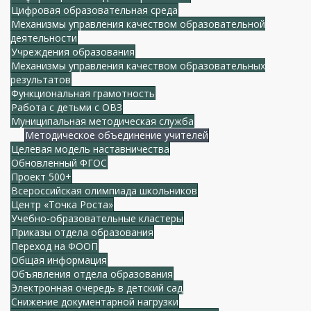
Цифровая образовательная среда
Механизмы управления качеством образовательной
деятельности
Учреждения образования
Механизмы управления качеством образовательных
результатов
Функциональная грамотность
Работа с детьми с ОВЗ
Муниципальная методическая служба
Методическое объединение учителей
Целевая модель наставничества
Обновленный ФГОС
Проект 500+
Всероссийская олимпиада школьников
Центр «Точка Роста»
Учебно-образовательные кластеры
Приказы отдела образования
Переход на ФООП
Общая информация
Объявления отдела образования
Электронная очередь в детский сад
Снижение документарной нагрузки