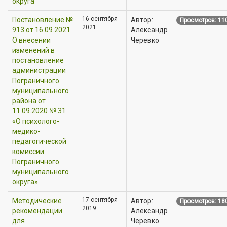
округа
16 сентября
Постановление №
Автор:
Просмотров: 11
2021
913 от 16.09.2021
Александр
О внесении
Черевко
изменений в
постановление
администрации
Пограничного
муниципального
района от
11.09.2020 № 31
«О психолого-
медико-
педагогической
комиссии
Пограничного
муниципального
округа»
17 сентября
Методические
Автор:
Просмотров: 18
2019
рекомендации
Александр
для
Черевко