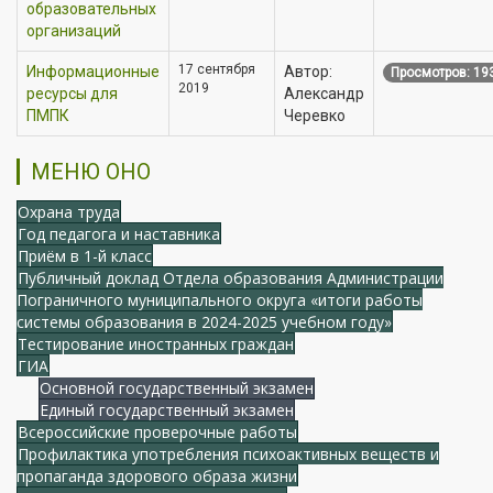
образовательных
организаций
17 сентября
Информационные
Автор:
Просмотров: 19
2019
ресурсы для
Александр
ПМПК
Черевко
МЕНЮ ОНО
Охрана труда
Год педагога и наставника
Приём в 1-й класс
Публичный доклад Отдела образования Администрации
Пограничного муниципального округа «итоги работы
системы образования в 2024-2025 учебном году»
Тестирование иностранных граждан
ГИА
Основной государственный экзамен
Единый государственный экзамен
Всероссийские проверочные работы
Профилактика употребления психоактивных веществ и
пропаганда здорового образа жизни