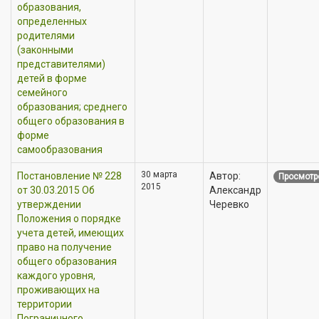
образования,
определенных
родителями
(законными
представителями)
детей в форме
семейного
образования; среднего
общего образования в
форме
самообразования
30 марта
Постановление № 228
Автор:
Просмотр
2015
от 30.03.2015 Об
Александр
утверждении
Черевко
Положения о порядке
учета детей, имеющих
право на получение
общего образования
каждого уровня,
проживающих на
территории
Пограничного