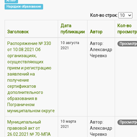
АПМР
Народное образование
Кол-во строк:
Дата
Кол-во
Заголовок
публикации
Автор
просмотр
10 августа
Распоряжение № 330
Автор:
Просмотр
2021
от 10.08.2021 Об
Александр
организациях,
Черевко
осуществляющих
прием и регистрацию
заявлений на
получение
сертификатов
дополнительного
образования в
Пограничном
муниципальном округе
10 марта
Муниципальный
Автор:
Просмотр
2021
правовой акт от
Александр
26.02.2021 № 70-МПА
Черевко