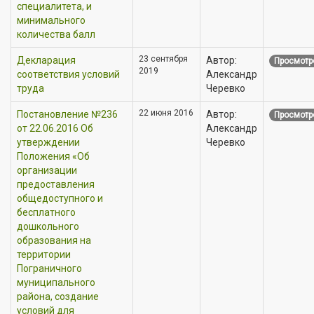
специалитета, и
минимального
количества балл
23 сентября
Декларация
Автор:
Просмотр
2019
соответствия условий
Александр
труда
Черевко
22 июня 2016
Постановление №236
Автор:
Просмотр
от 22.06.2016 Об
Александр
утверждении
Черевко
Положения «Об
организации
предоставления
общедоступного и
бесплатного
дошкольного
образования на
территории
Пограничного
муниципального
района, создание
условий для