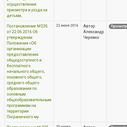
осуществления
присмотра и ухода за
детьми,
22 июня 2016
Постановление №235
Автор:
Просмотр
от 22.06.2016 Об
Александр
утверждении
Черевко
Положения «Об
организации
предоставления
общедоступного и
бесплатного
начального общего,
основного общего,
среднего общего
образования по
основным
общеобразовательным
программам на
территории
Пограничного му
30 марта