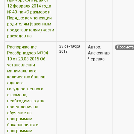
12 февраля 2014 года
№ 40-па «О размере и
Порядке компенсации
родителям (законным
представителям) части
расходов на
23 сентября
Распоряжение
Автор:
Просмотр
2019
Рособрнадзор №794-
Александр
10 от 23.03.2015 Об
Черевко
установлении
минимального
количества баллов
единого
государственного
экзамена,
необходимого для
поступления на
обучение по
программам
бакалавриата и
программам