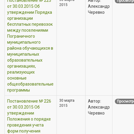
Постановление № 225
Автор:
Просмотр
2015
от 30.03.2015 Об
Александр
утверждении Порядка
Черевко
организации
бесплатных перевозок
между поселениями
Пограничного
муниципального
района обучающихся в
муниципальных
образовательных
организациях,
реализующих
основные
общеобразовательные
программы
30 марта
Постановление № 226
Автор:
Просмотр
2015
от 30.03.2015 Об
Александр
утверждении
Черевко
Положения о порядке
проведения учета
форм получения