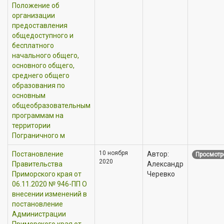
Положение об
организации
предоставления
общедоступного и
бесплатного
начального общего,
основного общего,
среднего общего
образования по
основным
общеобразовательным
программам на
территории
Пограничного м
10 ноября
Постановление
Автор:
Просмотр
2020
Правительства
Александр
Приморского края от
Черевко
06.11.2020 № 946-ПП О
внесении изменений в
постановление
Администрации
Приморского края от