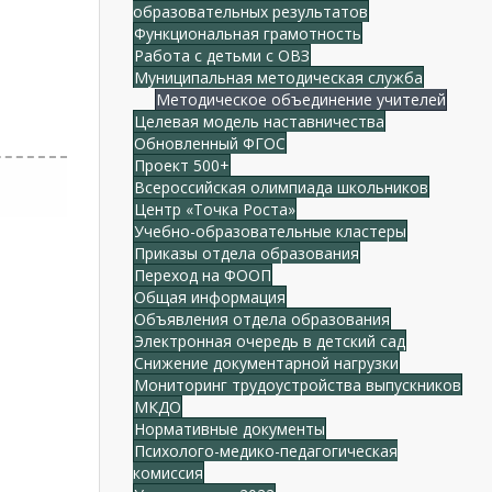
образовательных результатов
Функциональная грамотность
Работа с детьми с ОВЗ
Муниципальная методическая служба
Методическое объединение учителей
Целевая модель наставничества
Обновленный ФГОС
Проект 500+
Всероссийская олимпиада школьников
Центр «Точка Роста»
Учебно-образовательные кластеры
Приказы отдела образования
Переход на ФООП
Общая информация
Объявления отдела образования
Электронная очередь в детский сад
Снижение документарной нагрузки
Мониторинг трудоустройства выпускников
МКДО
Нормативные документы
Психолого-медико-педагогическая
комиссия