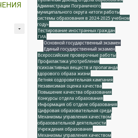
ЧЕНИЯ
Администрации Пограничного
муниципального округа «итоги работы
системы образования в 2024-2025 учебном
году»
Тестирование иностранных граждан
ГИА
Основной государственный экзамен
Единый государственный экзамен
Всероссийские проверочные работы
Профилактика употребления
психоактивных веществ и пропаганда
здорового образа жизни
Летняя оздоровительная кампания
Независимая оценка качества
Повышение качества образования
Конкурсы отдела образования
Информация об отделе образования
Цифровая образовательная среда
Механизмы управления качеством
образовательной деятельности
Учреждения образования
Механизмы управления качеством