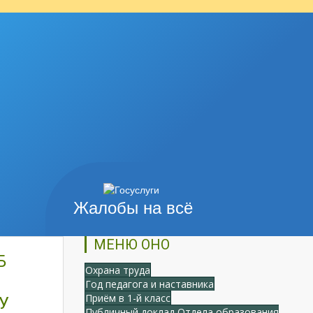
Жалобы на всё
МЕНЮ ОНО
Б
Охрана труда
Год педагога и наставника
Приём в 1-й класс
У
Публичный доклад Отдела образования